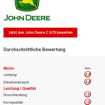
Motorsägen
Hoflader
Freischneider
Jetzt Bewerten
Jetzt den John Deere C 670 bewerten
Durchschnittliche Bewertung
Motor
Note
2.0
Leistung:
3.0
Dieselverbrauch:
Leistung / Qualität
1.0
Druschleistung:
1.0
Kornqualität: