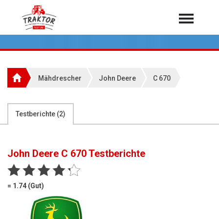
Home
Traktoren
Über 7.000 Testberichte
Mähdrescher
John Deere
C 670
Mähdrescher
Feldhäcksler
aus der Landwirtschaft
Testberichte (
2
)
Rundballenpressen
Großpackenpressen
John Deere C 670
Testberichte
Teleskoplader
Hoflader
= 1.74 (Gut)
Radlader
Rasentraktoren