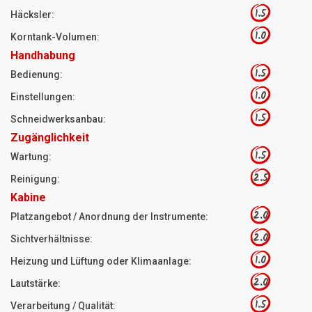
1.5
Häcksler:
1.0
Korntank-Volumen:
Handhabung
1.5
Bedienung:
1.0
Einstellungen:
1.5
Schneidwerksanbau:
Zugänglichkeit
1.5
Wartung:
2.5
Reinigung:
Kabine
2.0
Platzangebot / Anordnung der Instrumente:
2.0
Sichtverhältnisse:
1.0
Heizung und Lüftung oder Klimaanlage:
2.0
Lautstärke:
1.5
Verarbeitung / Qualität: