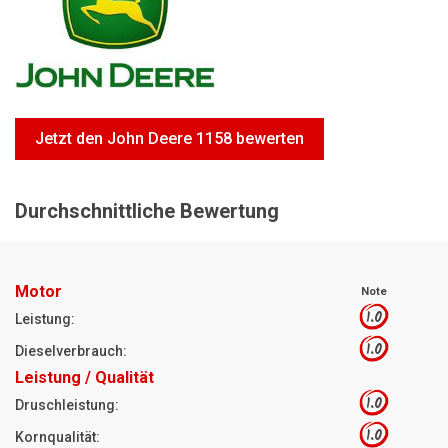
Motorsägen
Hoflader
Freischneider
Jetzt Bewerten
Jetzt den John Deere 1158 bewerten
Durchschnittliche Bewertung
Motor
Note
1.0
Leistung:
1.0
Dieselverbrauch:
Leistung / Qualität
1.0
Druschleistung:
1.0
Kornqualität: