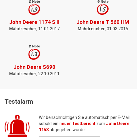
Ø Note
Ø Note
1.3
1.5
John Deere 1174 S II
John Deere T 560 HM
Mähdrescher
, 11.01.2017
Mähdrescher
, 01.03.2015
Ø Note
1.3
John Deere S690
Mähdrescher
, 22.10.2011
Testalarm
Wir benachrichtigen Sie automatisch per E-Mail,
sobald ein
neuer Testbericht
zum
John Deere
1158
abgegeben wurde!