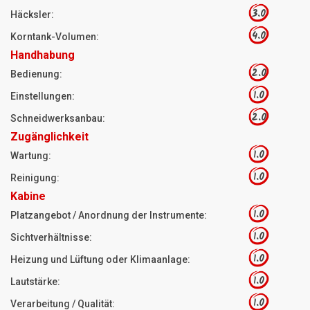
3.0
Häcksler:
4.0
Korntank-Volumen:
Handhabung
2.0
Bedienung:
1.0
Einstellungen:
2.0
Schneidwerksanbau:
Zugänglichkeit
1.0
Wartung:
1.0
Reinigung:
Kabine
1.0
Platzangebot / Anordnung der Instrumente:
1.0
Sichtverhältnisse:
1.0
Heizung und Lüftung oder Klimaanlage:
1.0
Lautstärke:
1.0
Verarbeitung / Qualität: