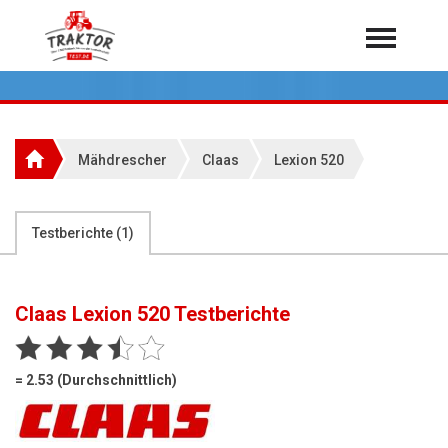
Home
Traktoren
Über 7.000 Testberichte
Mähdrescher
Claas
Lexion 520
Mähdrescher
Feldhäcksler
aus der Landwirtschaft
Testberichte (
1
)
Rundballenpressen
Großpackenpressen
Claas Lexion 520
Testberichte
Teleskoplader
Hoflader
= 2.53 (Durchschnittlich)
Radlader
Rasentraktoren