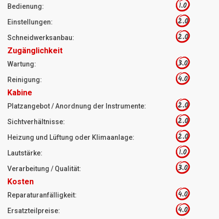
1.0
Bedienung:
2.0
Einstellungen:
2.0
Schneidwerksanbau:
Zugänglichkeit
3.0
Wartung:
4.0
Reinigung:
Kabine
2.0
Platzangebot / Anordnung der Instrumente:
2.0
Sichtverhältnisse:
2.0
Heizung und Lüftung oder Klimaanlage:
1.0
Lautstärke:
3.0
Verarbeitung / Qualität:
Kosten
4.0
Reparaturanfälligkeit:
4.0
Ersatzteilpreise: