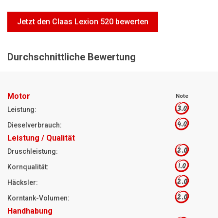
Motorsägen
Jetzt den Claas Lexion 520 bewerten
Hoflader
Freischneider
Durchschnittliche Bewertung
Jetzt Bewerten
Motor
Note
3.0
Leistung:
4.0
Dieselverbrauch:
Leistung / Qualität
2.0
Druschleistung:
1.0
Kornqualität:
2.0
Häcksler:
2.0
Korntank-Volumen:
Handhabung