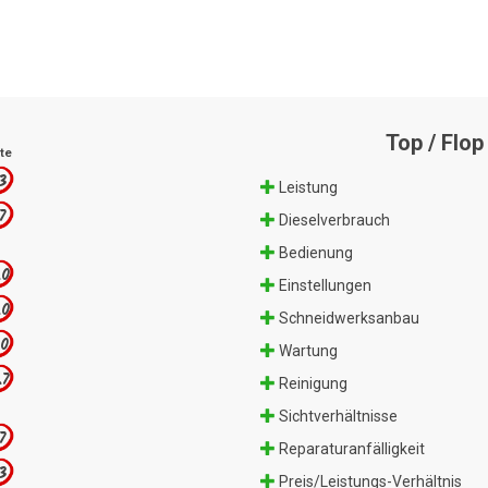
Top / Flop
te
.3
Leistung
.7
Dieselverbrauch
Bedienung
.0
Einstellungen
.0
Schneidwerksanbau
.0
Wartung
.7
Reinigung
Sichtverhältnisse
.7
Reparaturanfälligkeit
.3
Preis/Leistungs-Verhältnis