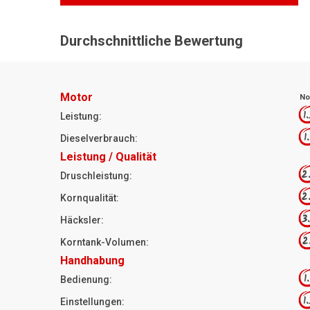
Durchschnittliche Bewertung
Motor
No
1
Leistung:
1
Dieselverbrauch:
Leistung / Qualität
2
Druschleistung:
2
Kornqualität:
3
Häcksler:
2
Korntank-Volumen:
Handhabung
1
Bedienung:
1
Einstellungen: