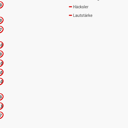
.3
Häcksler
Lautstärke
.3
.7
.0
.3
.0
.0
.0
.3
.3
.7