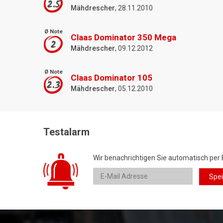
2.5
Mähdrescher
, 28.11.2010
Ø Note
Claas Dominator 350 Mega
2
Mähdrescher
, 09.12.2012
Ø Note
Claas Dominator 105
2.3
Mähdrescher
, 05.12.2010
Testalarm
Wir benachrichtigen Sie automatisch per 
Spe