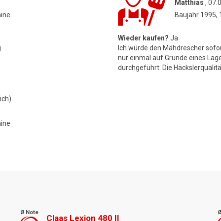
Matthias
, 07.
hine
Baujahr 1995,
Wieder kaufen?
Ja
g
Ich würde den Mähdrescher sofort
nur einmal auf Grunde eines L
durchgeführt. Die Häckslerqualit
ich)
hine
Ø Note
Ø
Claas Lexion 480 II