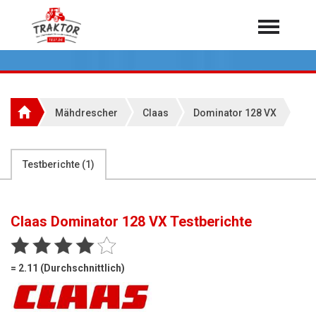
Home
Traktoren
Über 7.000 Testberichte
Mähdrescher
Claas
Dominator 128 VX
Mähdrescher
Feldhäcksler
aus der Landwirtschaft
Testberichte (
1
)
Rundballenpressen
Großpackenpressen
Claas Dominator 128 VX
Testberichte
Teleskoplader
Hoflader
= 2.11 (Durchschnittlich)
Radlader
Rasentraktoren