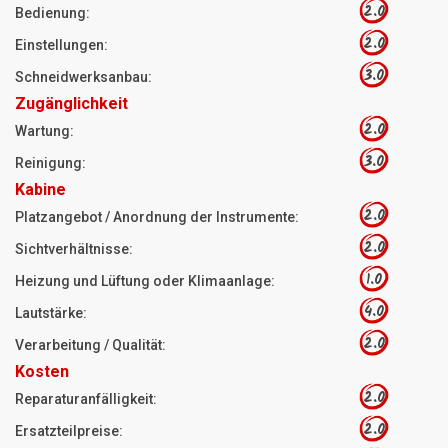
2.0
Bedienung:
2.0
Einstellungen:
3.0
Schneidwerksanbau:
Zugänglichkeit
2.0
Wartung:
3.0
Reinigung:
Kabine
2.0
Platzangebot / Anordnung der Instrumente:
2.0
Sichtverhältnisse:
1.0
Heizung und Lüftung oder Klimaanlage:
4.0
Lautstärke:
2.0
Verarbeitung / Qualität:
Kosten
2.0
Reparaturanfälligkeit:
2.0
Ersatzteilpreise: