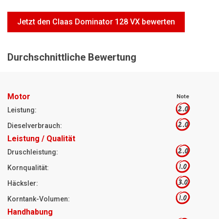
Motorsägen
Jetzt den Claas Dominator 128 VX bewerten
Hoflader
Freischneider
Durchschnittliche Bewertung
Jetzt Bewerten
Motor
Note
2.0
Leistung:
2.0
Dieselverbrauch:
Leistung / Qualität
2.0
Druschleistung:
1.0
Kornqualität:
3.0
Häcksler:
1.0
Korntank-Volumen:
Handhabung