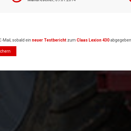
E-Mail, sobald ein
neuer Testbericht
zum
Claas Lexion 430
abgegeben
ichern