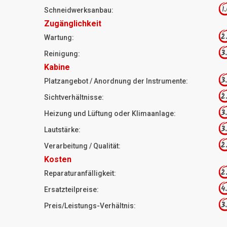
1
Schneidwerksanbau:
Zugänglichkeit
2
Wartung:
3
Reinigung:
Kabine
3
Platzangebot / Anordnung der Instrumente:
2
Sichtverhältnisse:
3
Heizung und Lüftung oder Klimaanlage:
3
Lautstärke:
2
Verarbeitung / Qualität:
Kosten
2
Reparaturanfälligkeit:
4
Ersatzteilpreise:
3
Preis/Leistungs-Verhältnis: