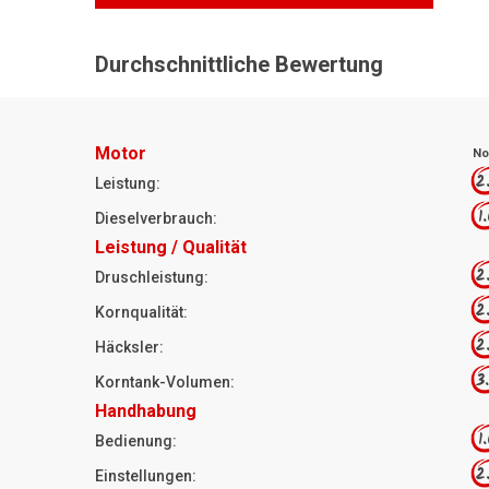
Durchschnittliche Bewertung
Motor
No
2
Leistung:
1
Dieselverbrauch:
Leistung / Qualität
2
Druschleistung:
2
Kornqualität:
2
Häcksler:
3
Korntank-Volumen:
Handhabung
1
Bedienung:
2
Einstellungen: