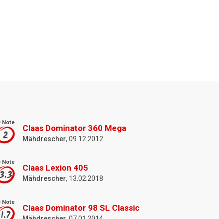
 Note
Claas Dominator 360 Mega
2
Mähdrescher
, 09.12.2012
 Note
Claas Lexion 405
3.3
Mähdrescher
, 13.02.2018
 Note
Claas Dominator 98 SL Classic
1.7
Mähdrescher
, 07.01.2014