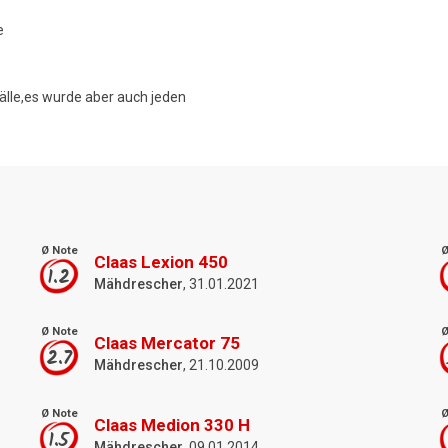
e
älle,es wurde aber auch jeden
Ø Note
Ø
Claas Lexion 450
1.2
Mähdrescher
, 31.01.2021
Ø Note
Ø
Claas Mercator 75
2.7
Mähdrescher
, 21.10.2009
Ø Note
Ø
Claas Medion 330 H
1.5
Mähdrescher
, 09.01.2014