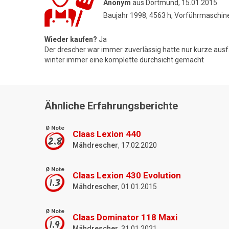
Anonym
aus Dortmund, 15.01.2015
Baujahr 1998, 4563 h, Vorführmaschin
Wieder kaufen?
Ja
Der drescher war immer zuverlässig hatte nur kurze ausf
winter immer eine komplette durchsicht gemacht
Ähnliche Erfahrungsberichte
Ø Note
Claas Lexion 440
2.8
Mähdrescher
, 17.02.2020
Ø Note
Claas Lexion 430 Evolution
1.3
Mähdrescher
, 01.01.2015
Ø Note
Claas Dominator 118 Maxi
1.9
Mähdrescher
, 31.01.2021