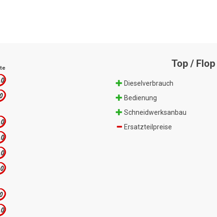
Top / Flop
te
.0
Dieselverbrauch
.0
Bedienung
Schneidwerksanbau
.0
Ersatzteilpreise
.0
.0
.0
.0
.0