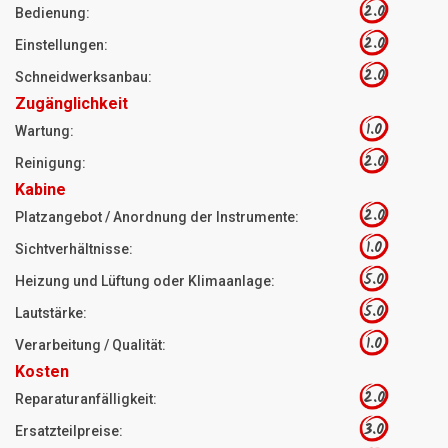
2.0
Bedienung:
2.0
Einstellungen:
2.0
Schneidwerksanbau:
Zugänglichkeit
1.0
Wartung:
2.0
Reinigung:
Kabine
2.0
Platzangebot / Anordnung der Instrumente:
1.0
Sichtverhältnisse:
5.0
Heizung und Lüftung oder Klimaanlage:
5.0
Lautstärke:
1.0
Verarbeitung / Qualität:
Kosten
2.0
Reparaturanfälligkeit:
3.0
Ersatzteilpreise: