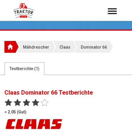
Home
Traktoren
Über 7.000 Testberichte
Mähdrescher
Claas
Dominator 66
Mähdrescher
Feldhäcksler
aus der Landwirtschaft
Testberichte (
1
)
Rundballenpressen
Großpackenpressen
Claas Dominator 66
Testberichte
Teleskoplader
Hoflader
= 2.05 (Gut)
Radlader
Rasentraktoren