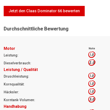
Motorsägen
Jetzt den Claas Dominator 66 bewerten
Hoflader
Freischneider
Durchschnittliche Bewertung
Jetzt Bewerten
Motor
Note
1.0
Leistung:
2.0
Dieselverbrauch:
Leistung / Qualität
1.0
Druschleistung:
1.0
Kornqualität:
1.0
Häcksler:
3.0
Korntank-Volumen:
Handhabung