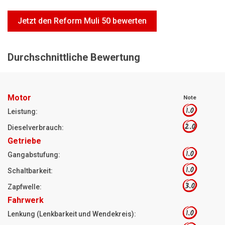
Motorsägen
Jetzt den Reform Muli 50 bewerten
Hoflader
Freischneider
Durchschnittliche Bewertung
Jetzt Bewerten
Motor
Note
1.0
Leistung:
2.0
Dieselverbrauch:
Getriebe
1.0
Gangabstufung:
1.0
Schaltbarkeit:
3.0
Zapfwelle:
Fahrwerk
1.0
Lenkung (Lenkbarkeit und Wendekreis):