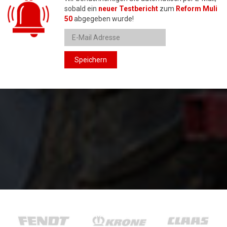
sobald ein
neuer Testbericht
zum
Reform Muli
50
abgegeben wurde!
Speichern