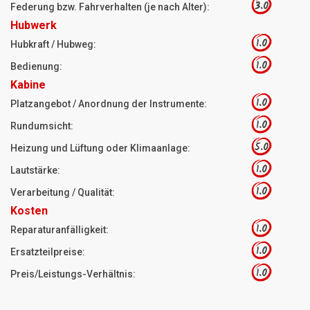
3.0
Federung bzw. Fahrverhalten (je nach Alter):
Hubwerk
1.0
Hubkraft / Hubweg:
1.0
Bedienung:
Kabine
1.0
Platzangebot / Anordnung der Instrumente:
1.0
Rundumsicht:
5.0
Heizung und Lüftung oder Klimaanlage:
1.0
Lautstärke:
1.0
Verarbeitung / Qualität:
Kosten
1.0
Reparaturanfälligkeit:
1.0
Ersatzteilpreise:
1.0
Preis/Leistungs-Verhältnis: