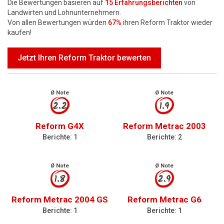
Die Bewertungen basieren auf
15
Erfahrungsberichten
von
Motorsägen
Landwirten und Lohnunternehmern.
Von allen Bewertungen würden
67%
ihren Reform Traktor wieder
Hoflader
kaufen!
Freischneider
Jetzt Ihren Reform Traktor bewerten
Jetzt Bewerten
Ø Note
Ø Note
2.2
1.9
Reform G4X
Reform Metrac 2003
Berichte: 1
Berichte: 2
Ø Note
Ø Note
1.8
2.9
Reform Metrac 2004 GS
Reform Metrac G6
Berichte: 1
Berichte: 1