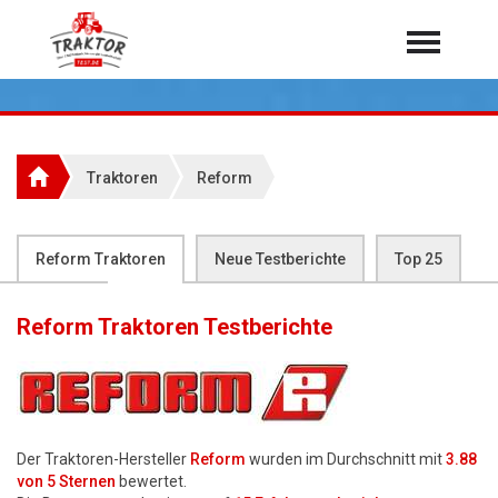
Home
Traktoren
Über 7.000 Testberichte
Traktoren
Reform
Mähdrescher
Feldhäcksler
aus der Landwirtschaft
Reform Traktoren
Neue Testberichte
Top 25
Rundballenpressen
Flop 25
Großpackenpressen
Reform Traktoren
Testberichte
Teleskoplader
Hoflader
Radlader
Der Traktoren-Hersteller
Reform
wurden im Durchschnitt mit
3.88
Rasentraktoren
von 5 Sternen
bewertet.