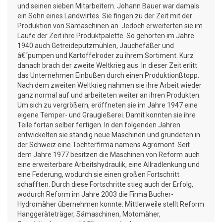
und seinen sieben Mitarbeitern. Johann Bauer war damals
ein Sohn eines Landwirtes. Sie fingen zu der Zeit mit der
Produktion von Sämaschinen an. Jedoch erweiterten sie im
Laufe der Zeit ihre Produktpalette. So gehörten im Jahre
1940 auch Getreideputzmühlen, Jauchefäßer und
â€“pumpen und Kartoffelroder zu ihrem Sortiment. Kurz
danach brach der zweite Weltkrieg aus. In dieser Zeit erlitt
das Unternehmen Einbußen durch einen Produktionßtopp.
Nach dem zweiten Weltkrieg nahmen sie ihre Arbeit wieder
ganz normal auf und arbeiteten weiter an ihren Produkten.
Um sich zu vergrößern, eröffneten sie im Jahre 1947 eine
eigene Temper- und Graugießerei. Damit konnten sie ihre
Teile fortan selber fertigen. In den folgenden Jahren
entwickelten sie ständig neue Maschinen und gründeten in
der Schweiz eine Tochterfirma namens Agromont. Seit
dem Jahre 1977 besitzen die Maschinen von Reform auch
eine erweiterbare Arbeitshydraulik, eine Allradlenkung und
eine Federung, wodurch sie einen großen Fortschritt
schafften. Durch diese Fortschritte stieg auch der Erfolg,
wodurch Reform im Jahre 2003 die Firma Bucher-
Hydromäher übernehmen konnte. Mittlerweile stellt Reform
Hanggeräteträger, Sämaschinen, Motomäher,