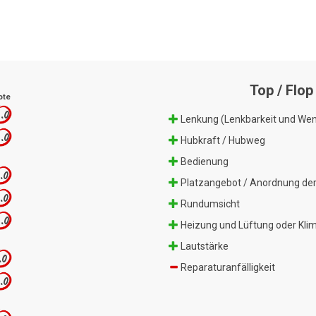
Top / Flop
ote
.0
Lenkung (Lenkbarkeit und Wen
.0
Hubkraft / Hubweg
Bedienung
.0
Platzangebot / Anordnung der
.0
Rundumsicht
.0
Heizung und Lüftung oder Kli
Lautstärke
.0
Reparaturanfälligkeit
.0