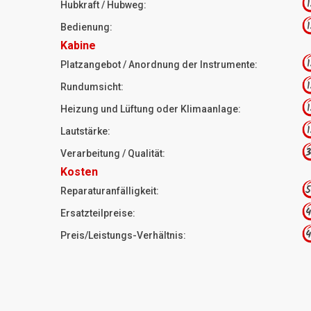
1
Hubkraft / Hubweg:
1
Bedienung:
Kabine
1
Platzangebot / Anordnung der Instrumente:
1
Rundumsicht:
1
Heizung und Lüftung oder Klimaanlage:
1
Lautstärke:
3
Verarbeitung / Qualität:
Kosten
5
Reparaturanfälligkeit:
4
Ersatzteilpreise:
4
Preis/Leistungs-Verhältnis: