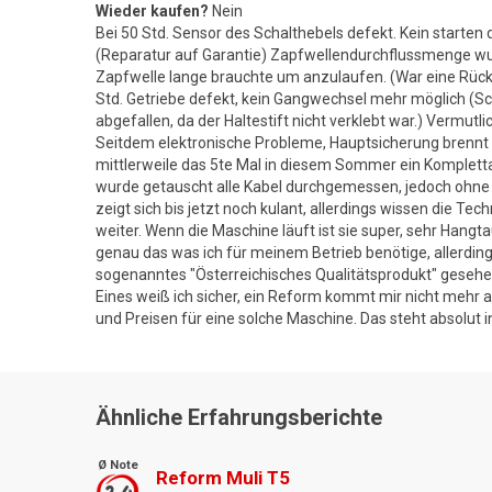
Wieder kaufen?
Nein
Bei 50 Std. Sensor des Schalthebels defekt. Kein starten
(Reparatur auf Garantie) Zapfwellendurchflussmenge wur
Zapfwelle lange brauchte um anzulaufen. (War eine Rück
Std. Getriebe defekt, kein Gangwechsel mehr möglich (S
abgefallen, da der Haltestift nicht verklebt war.) Vermutlic
Seitdem elektronische Probleme, Hauptsicherung brennt 
mittlerweile das 5te Mal in diesem Sommer ein Kompletta
wurde getauscht alle Kabel durchgemessen, jedoch ohne 
zeigt sich bis jetzt noch kulant, allerdings wissen die Tec
weiter. Wenn die Maschine läuft ist sie super, sehr Hangt
genau das was ich für meinem Betrieb benötige, allerding
sogenanntes "Österreichisches Qualitätsprodukt" gesehen 
Eines weiß ich sicher, ein Reform kommt mir nicht mehr 
und Preisen für eine solche Maschine. Das steht absolut in 
Ähnliche Erfahrungsberichte
Ø Note
Reform Muli T5