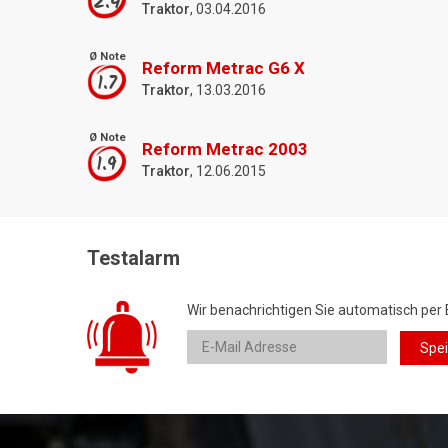
2.4
Traktor
, 03.04.2016
Ø Note
Reform Metrac G6 X
1.7
Traktor
, 13.03.2016
Ø Note
Reform Metrac 2003
1.9
Traktor
, 12.06.2015
Testalarm
Wir benachrichtigen Sie automatisch per 
Spe