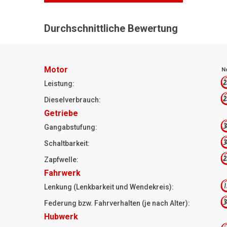
Durchschnittliche Bewertung
Motor
N
2
Leistung:
2
Dieselverbrauch:
Getriebe
3
Gangabstufung:
3
Schaltbarkeit:
2
Zapfwelle:
Fahrwerk
1
Lenkung (Lenkbarkeit und Wendekreis):
3
Federung bzw. Fahrverhalten (je nach Alter):
Hubwerk