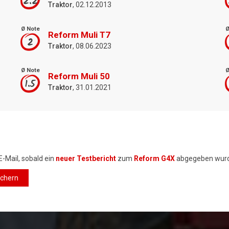
2.2
Traktor
, 02.12.2013
Ø Note
Ø
Reform Muli T7
2
Traktor
, 08.06.2023
Ø Note
Ø
Reform Muli 50
1.5
Traktor
, 31.01.2021
E-Mail, sobald ein
neuer Testbericht
zum
Reform G4X
abgegeben wurd
ichern