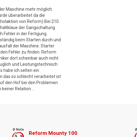
 der Maschine mehr möglich.
de überarbeitet da die
holaktion von Reform) Bei 210
chaltklaue der Gangschaltung
h Fehler in der Fertigung.
ständig beim Starten durch und
usfall der Maschine. Starter
den Fehler zu finden. Reform
hniker dort scheinbar auch nicht
auglich und Leistungstechnisch
s habe ich selten ein
das so schlecht verarbeitet ist.
auf den Hof bei den Problemen
keiner Relation...
Ø Note
Ø
Reform Mounty 100