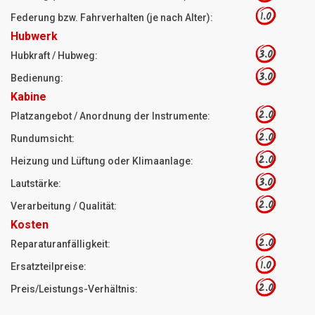
1.0
Federung bzw. Fahrverhalten (je nach Alter):
Hubwerk
3.0
Hubkraft / Hubweg:
3.0
Bedienung:
Kabine
2.0
Platzangebot / Anordnung der Instrumente:
2.0
Rundumsicht:
2.0
Heizung und Lüftung oder Klimaanlage:
3.0
Lautstärke:
2.0
Verarbeitung / Qualität:
Kosten
2.0
Reparaturanfälligkeit:
1.0
Ersatzteilpreise:
2.0
Preis/Leistungs-Verhältnis: