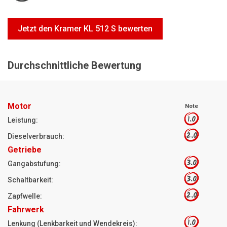
Motorsägen
Hoflader
Jetzt den Kramer KL 512 S bewerten
Freischneider
Jetzt Bewerten
Durchschnittliche Bewertung
Motor
Note
1.0
Leistung:
2.0
Dieselverbrauch:
Getriebe
3.0
Gangabstufung:
3.0
Schaltbarkeit:
2.0
Zapfwelle:
Fahrwerk
1.0
Lenkung (Lenkbarkeit und Wendekreis):