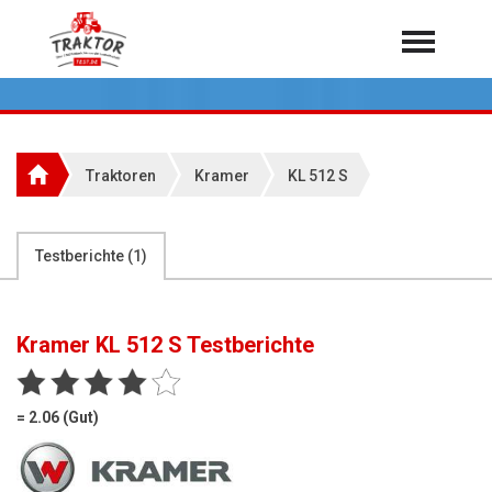
Home
Traktoren
Über 7.000 Testberichte
Traktoren
Kramer
KL 512 S
Mähdrescher
Feldhäcksler
aus der Landwirtschaft
Testberichte (
1
)
Rundballenpressen
Großpackenpressen
Kramer KL 512 S
Testberichte
Teleskoplader
Hoflader
= 2.06 (Gut)
Radlader
Rasentraktoren