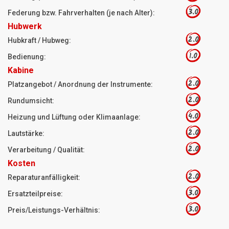
3.0
Federung bzw. Fahrverhalten (je nach Alter):
Hubwerk
2.0
Hubkraft / Hubweg:
1.0
Bedienung:
Kabine
2.0
Platzangebot / Anordnung der Instrumente:
2.0
Rundumsicht:
4.0
Heizung und Lüftung oder Klimaanlage:
2.0
Lautstärke:
2.0
Verarbeitung / Qualität:
Kosten
2.0
Reparaturanfälligkeit:
3.0
Ersatzteilpreise:
3.0
Preis/Leistungs-Verhältnis: