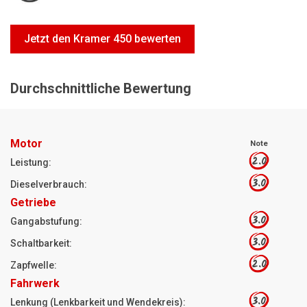
Motorsägen
Hoflader
Jetzt den Kramer 450 bewerten
Freischneider
Jetzt Bewerten
Durchschnittliche Bewertung
Motor
Note
2.0
Leistung:
3.0
Dieselverbrauch:
Getriebe
3.0
Gangabstufung:
3.0
Schaltbarkeit:
2.0
Zapfwelle:
Fahrwerk
3.0
Lenkung (Lenkbarkeit und Wendekreis):