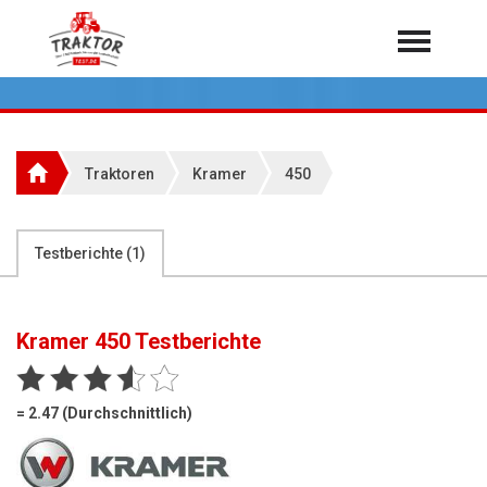
Home
Traktoren
Über 7.000 Testberichte
Traktoren
Kramer
450
Mähdrescher
Feldhäcksler
aus der Landwirtschaft
Testberichte (
1
)
Rundballenpressen
Großpackenpressen
Kramer 450
Testberichte
Teleskoplader
Hoflader
= 2.47 (Durchschnittlich)
Radlader
Rasentraktoren