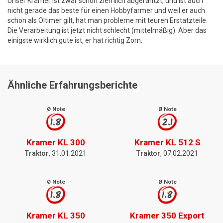
Unser Kramer ist zwar schon ziemlich abgerantzt, und ist auch
nicht gerade das beste für einen Hobbyfarmer und weil er auch
schon als Oltimer gilt, hat man probleme mit teuren Erstatzteile.
Die Verarbeitung ist jetzt nicht schlecht (mittelmäßig). Aber das
einigste wirklich gute ist, er hat richtig Zorn.
Ähnliche Erfahrungsberichte
Ø Note
Ø Note
1.8
2.1
Kramer KL 300
Kramer KL 512 S
Traktor
, 31.01.2021
Traktor
, 07.02.2021
Ø Note
Ø Note
1.8
1.8
Kramer KL 350
Kramer 350 Export