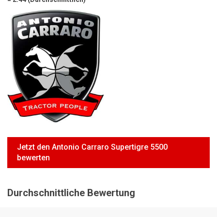
Motorsägen
Hoflader
Freischneider
Jetzt Bewerten
Jetzt den Antonio Carraro Supertigre 5500
bewerten
Durchschnittliche Bewertung