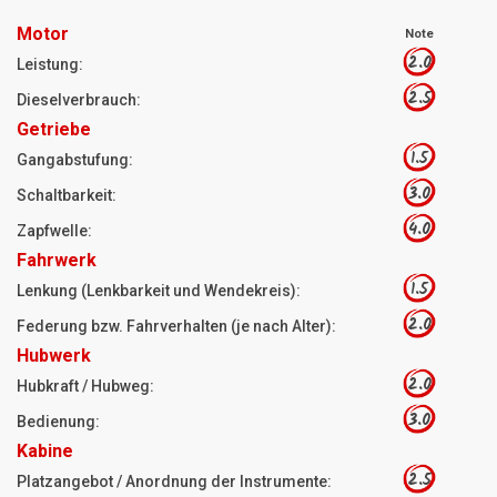
Motor
Note
2.0
Leistung:
2.5
Dieselverbrauch:
Getriebe
1.5
Gangabstufung:
3.0
Schaltbarkeit:
4.0
Zapfwelle:
Fahrwerk
1.5
Lenkung (Lenkbarkeit und Wendekreis):
2.0
Federung bzw. Fahrverhalten (je nach Alter):
Hubwerk
2.0
Hubkraft / Hubweg:
3.0
Bedienung:
Kabine
2.5
Platzangebot / Anordnung der Instrumente: