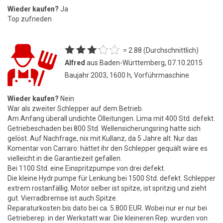
Wieder kaufen?
Ja
Top zufrieden
= 2.88 (Durchschnittlich)
Alfred
aus Baden-Württemberg, 07.10.2015
Baujahr 2003, 1600 h, Vorführmaschine
Wieder kaufen?
Nein
War als zweiter Schlepper auf dem Betrieb.
Am Anfang überall undichte Ölleitungen. Lima mit 400 Std. defekt.
Getriebeschaden bei 800 Std. Wellensicherungsring hatte sich
gelöst. Auf Nachfrage, nix mit Kullanz, da 5 Jahre alt. Nur das
Komentar von Carraro: hättet ihr den Schlepper gequält wäre es
vielleicht in die Garantiezeit gefallen.
Bei 1100 Std. eine Einspritzpumpe von drei defekt.
Die kleine Hydr.pumpe für Lenkung bei 1500 Std. defekt. Schlepper
extrem rostanfällig. Motor selber ist spitze, ist spritzig und zieht
gut. Vierradbremse ist auch Spitze.
Reparaturkosten bis dato bei ca. 5.800 EUR. Wobei nur er nur bei
Getrieberep. in der Werkstatt war. Die kleineren Rep. wurden von