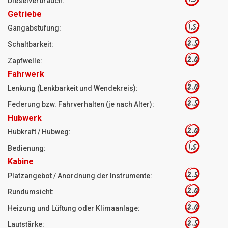
1.5
Dieselverbrauch:
Getriebe
1.5
Gangabstufung:
2.5
Schaltbarkeit:
2.0
Zapfwelle:
Fahrwerk
2.0
Lenkung (Lenkbarkeit und Wendekreis):
2.5
Federung bzw. Fahrverhalten (je nach Alter):
Hubwerk
2.0
Hubkraft / Hubweg:
1.5
Bedienung:
Kabine
2.5
Platzangebot / Anordnung der Instrumente:
2.0
Rundumsicht:
2.0
Heizung und Lüftung oder Klimaanlage:
2.5
Lautstärke: