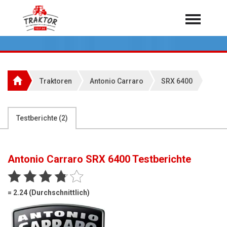
Home
Traktoren
Über 7.000 Testberichte
Traktoren
Antonio Carraro
SRX 6400
Mähdrescher
Feldhäcksler
aus der Landwirtschaft
Testberichte (
2
)
Rundballenpressen
Großpackenpressen
Antonio Carraro SRX 6400
Testberichte
Teleskoplader
Hoflader
= 2.24 (Durchschnittlich)
Radlader
Rasentraktoren