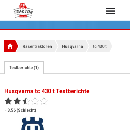
Home
Traktoren
Über 7.000 Testberichte
Rasentraktoren
Husqvarna
tc 430 t
Mähdrescher
Feldhäcksler
aus der Landwirtschaft
Testberichte (
1
)
Rundballenpressen
Großpackenpressen
Husqvarna tc 430 t
Testberichte
Teleskoplader
Hoflader
= 3.56 (Schlecht)
Radlader
Rasentraktoren