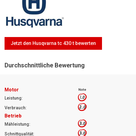
Motorsägen
Hoflader
Freischneider
Jetzt Bewerten
Jetzt den Husqvarna tc 430 t bewerten
Durchschnittliche Bewertung
Motor
Note
1.0
Leistung:
2.0
Verbrauch:
Betrieb
3.0
Mähleistung:
3.0
Schnittqualität: