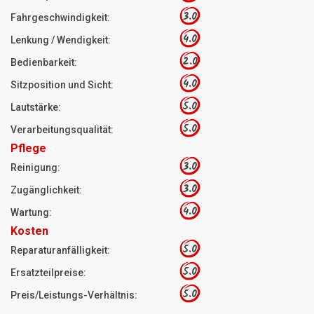
3.0
Fahrgeschwindigkeit:
4.0
Lenkung / Wendigkeit:
2.0
Bedienbarkeit:
4.0
Sitzposition und Sicht:
5.0
Lautstärke:
5.0
Verarbeitungsqualität:
Pflege
3.0
Reinigung:
3.0
Zugänglichkeit:
4.0
Wartung:
Kosten
5.0
Reparaturanfälligkeit:
5.0
Ersatzteilpreise:
5.0
Preis/Leistungs-Verhältnis: