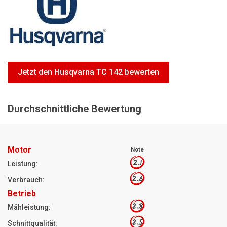
Motorsägen
Hoflader
Freischneider
Jetzt Bewerten
Jetzt den Husqvarna TC 142 bewerten
Durchschnittliche Bewertung
Motor
Note
2.1
Leistung:
2.6
Verbrauch:
Betrieb
2.8
Mähleistung:
2.5
Schnittqualität: