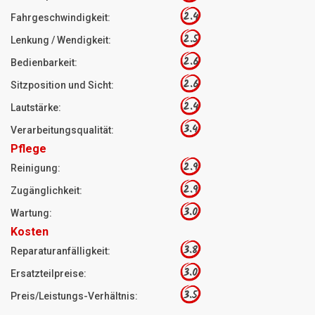
2.4
Fahrgeschwindigkeit:
2.5
Lenkung / Wendigkeit:
2.6
Bedienbarkeit:
2.6
Sitzposition und Sicht:
2.4
Lautstärke:
3.4
Verarbeitungsqualität:
Pflege
2.9
Reinigung:
2.9
Zugänglichkeit:
3.0
Wartung:
Kosten
3.8
Reparaturanfälligkeit:
3.0
Ersatzteilpreise:
3.5
Preis/Leistungs-Verhältnis: