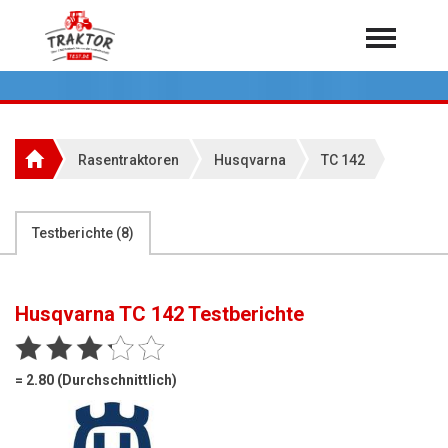
Home
Traktoren
Über 7.000 Testberichte
Rasentraktoren
Husqvarna
TC 142
Mähdrescher
Feldhäcksler
aus der Landwirtschaft
Testberichte (
8
)
Rundballenpressen
Großpackenpressen
Husqvarna TC 142
Testberichte
Teleskoplader
Hoflader
= 2.80 (Durchschnittlich)
Radlader
Rasentraktoren