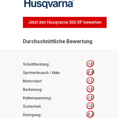
Jetzt den Husqvarna 560 XP bewerten
Durchschnittliche Bewertung
1.0
Schnittleistung:
2.0
Spritverbrauch / Akku:
1.5
Motorstart:
1.0
Bedienung:
1.0
Kettenspannung:
1.0
Sicherheit:
2.5
Reinigung: