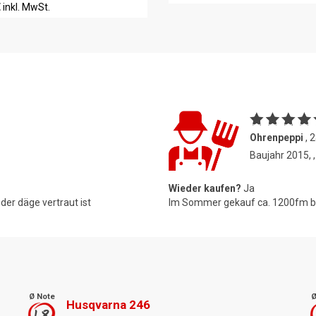
€
inkl. MwSt.
Ohrenpeppi
, 
Baujahr 2015, ,
Wieder kaufen?
Ja
er däge vertraut ist
Im Sommer gekauf ca. 1200fm bi
Ø Note
Ø
Husqvarna 246