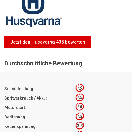
Motorsägen
Hoflader
Freischneider
Jetzt Bewerten
Jetzt den Husqvarna 435 bewerten
Durchschnittliche Bewertung
1.5
Schnittleistung:
1.5
Spritverbrauch / Akku:
1.8
Motorstart:
1.3
Bedienung:
2.5
Kettenspannung: