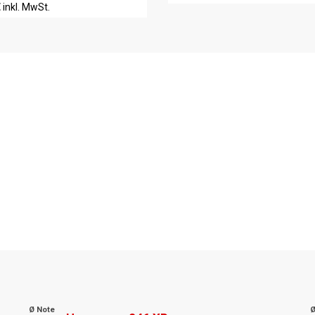
€
inkl. MwSt.
Ø Note
Ø