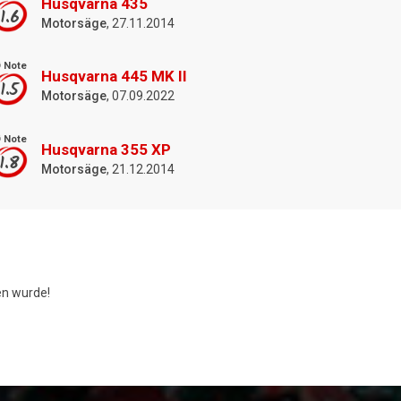
Husqvarna 435
1.6
Motorsäge
, 27.11.2014
 Note
Husqvarna 445 MK II
1.5
Motorsäge
, 07.09.2022
 Note
Husqvarna 355 XP
1.8
Motorsäge
, 21.12.2014
n wurde!