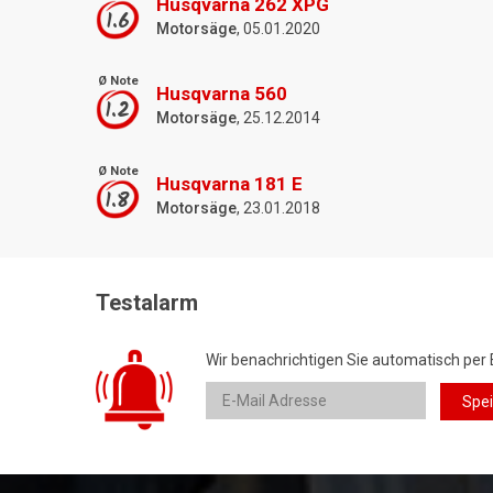
Husqvarna 262 XPG
1.6
Motorsäge
, 05.01.2020
Ø Note
Husqvarna 560
1.2
Motorsäge
, 25.12.2014
Ø Note
Husqvarna 181 E
1.8
Motorsäge
, 23.01.2018
Testalarm
Wir benachrichtigen Sie automatisch per 
Spe