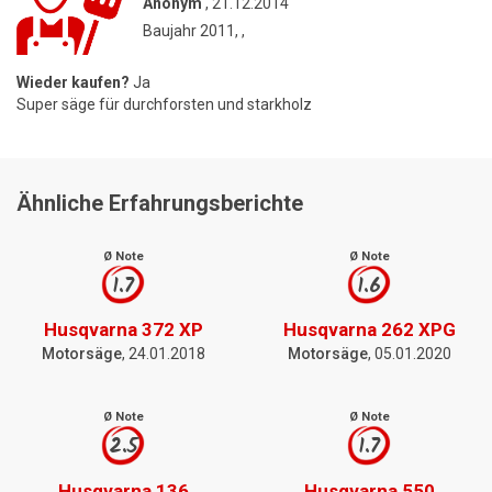
Anonym
, 21.12.2014
Baujahr 2011, ,
Wieder kaufen?
Ja
Super säge für durchforsten und starkholz
Ähnliche Erfahrungsberichte
Ø Note
Ø Note
1.7
1.6
Husqvarna 372 XP
Husqvarna 262 XPG
Motorsäge
, 24.01.2018
Motorsäge
, 05.01.2020
Ø Note
Ø Note
2.5
1.7
Husqvarna 136
Husqvarna 550