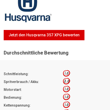
Motorsägen
Hoflader
Freischneider
Jetzt Bewerten
Jetzt den Husqvarna 357 XPG bewerten
Durchschnittliche Bewertung
1.0
Schnittleistung:
2.0
Spritverbrauch / Akku:
1.0
Motorstart:
1.0
Bedienung:
1.0
Kettenspannung: