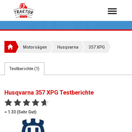
Home
Traktoren
Über 7.000 Testberichte
Motorsägen
Husqvarna
357 XPG
Mähdrescher
Feldhäcksler
aus der Landwirtschaft
Testberichte (
1
)
Rundballenpressen
Großpackenpressen
Husqvarna 357 XPG
Testberichte
Teleskoplader
Hoflader
= 1.33 (Sehr Gut)
Radlader
Rasentraktoren