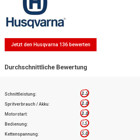
Motorsägen
Hoflader
Freischneider
Jetzt Bewerten
Jetzt den Husqvarna 136 bewerten
Durchschnittliche Bewertung
2.5
Schnittleistung:
2.0
Spritverbrauch / Akku:
2.0
Motorstart:
1.5
Bedienung:
5.0
Kettenspannung: