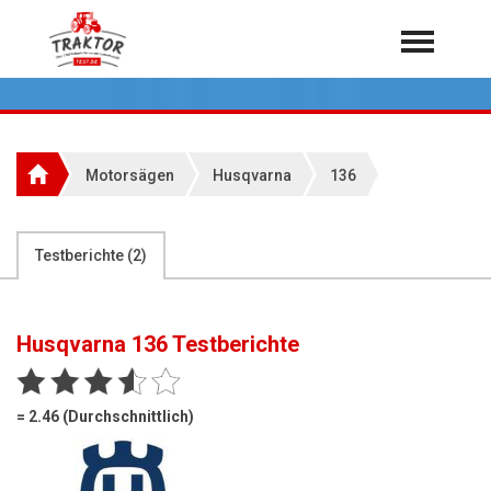
Home
Traktoren
Über 7.000 Testberichte
Motorsägen
Husqvarna
136
Mähdrescher
Feldhäcksler
aus der Landwirtschaft
Testberichte (
2
)
Rundballenpressen
Großpackenpressen
Husqvarna 136
Testberichte
Teleskoplader
Hoflader
= 2.46 (Durchschnittlich)
Radlader
Rasentraktoren