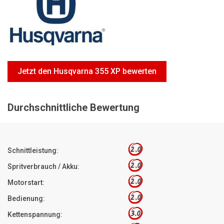
Motorsägen
Hoflader
Freischneider
Jetzt Bewerten
Jetzt den Husqvarna 355 XP bewerten
Durchschnittliche Bewertung
2.0
Schnittleistung:
2.0
Spritverbrauch / Akku:
2.0
Motorstart:
2.0
Bedienung:
3.0
Kettenspannung: