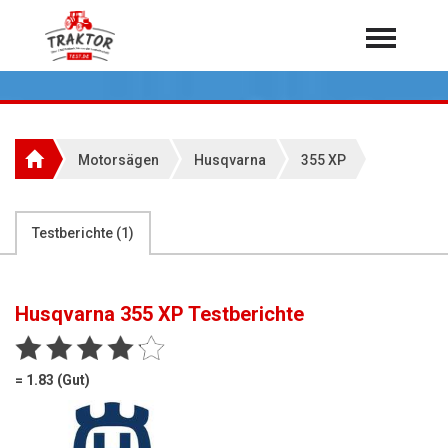
Home
Traktoren
Über 7.000 Testberichte
Motorsägen
Husqvarna
355 XP
Mähdrescher
Feldhäcksler
aus der Landwirtschaft
Testberichte (
1
)
Rundballenpressen
Großpackenpressen
Husqvarna 355 XP
Testberichte
Teleskoplader
Hoflader
= 1.83 (Gut)
Radlader
Rasentraktoren