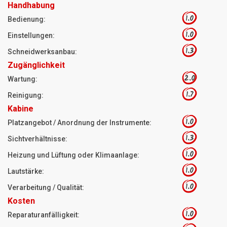
Handhabung
1.0
Bedienung:
1.0
Einstellungen:
1.3
Schneidwerksanbau:
Zugänglichkeit
2.0
Wartung:
1.7
Reinigung:
Kabine
1.0
Platzangebot / Anordnung der Instrumente:
1.3
Sichtverhältnisse:
1.0
Heizung und Lüftung oder Klimaanlage:
1.0
Lautstärke:
1.0
Verarbeitung / Qualität:
Kosten
1.0
Reparaturanfälligkeit: