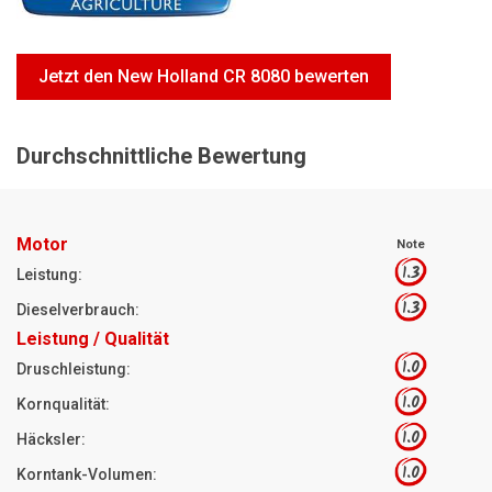
Motorsägen
Hoflader
Jetzt den New Holland CR 8080 bewerten
Freischneider
Jetzt Bewerten
Durchschnittliche Bewertung
Motor
Note
1.3
Leistung:
1.3
Dieselverbrauch:
Leistung / Qualität
1.0
Druschleistung:
1.0
Kornqualität:
1.0
Häcksler:
1.0
Korntank-Volumen: