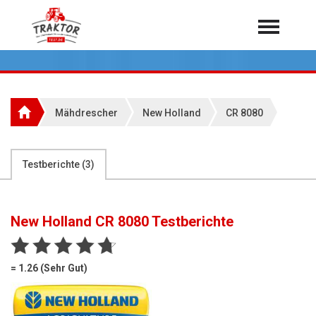
Home
Traktoren
Über 7.000 Testberichte
Mähdrescher
New Holland
CR 8080
Mähdrescher
Feldhäcksler
aus der Landwirtschaft
Testberichte (
3
)
Rundballenpressen
Großpackenpressen
New Holland CR 8080
Testberichte
Teleskoplader
Hoflader
= 1.26 (Sehr Gut)
Radlader
Rasentraktoren