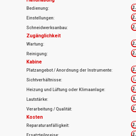
2
Bedienung:
2
Einstellungen:
2
Schneidwerksanbau:
Zugänglichkeit
2
Wartung:
2
Reinigung:
Kabine
2
Platzangebot / Anordnung der Instrumente:
1
Sichtverhältnisse:
2
Heizung und Lüftung oder Klimaanlage:
3
Lautstärke:
2
Verarbeitung / Qualität:
Kosten
2
Reparaturanfälligkeit:
2
Ersatzteilpreise: