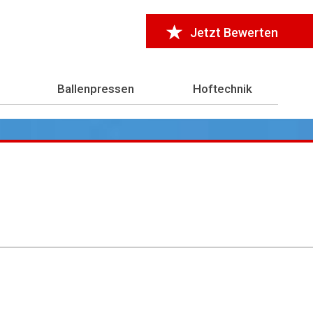
Jetzt Bewerten
Ballenpressen
Hoftechnik
r 7.000 Testberichte
aus der Landwirtschaft