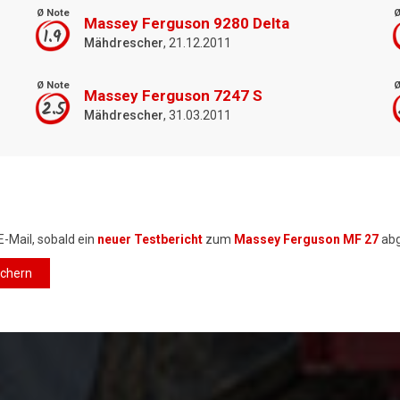
Ø Note
Ø
Massey Ferguson 9280 Delta
1.9
Mähdrescher
, 21.12.2011
Ø Note
Ø
Massey Ferguson 7247 S
2.5
Mähdrescher
, 31.03.2011
E-Mail, sobald ein
neuer Testbericht
zum
Massey Ferguson MF 27
abg
ichern