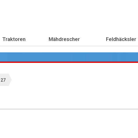
Traktoren
Mähdrescher
Feldhäcksler
 27
Übe