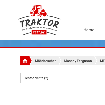
Home
Mähdrescher
Massey Ferguson
MF
Testberichte (
2
)