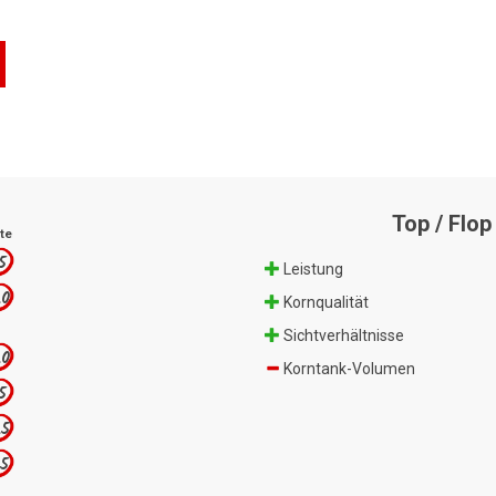
Top / Flop
te
.5
Leistung
.0
Kornqualität
Sichtverhältnisse
.0
Korntank-Volumen
.5
.5
.5