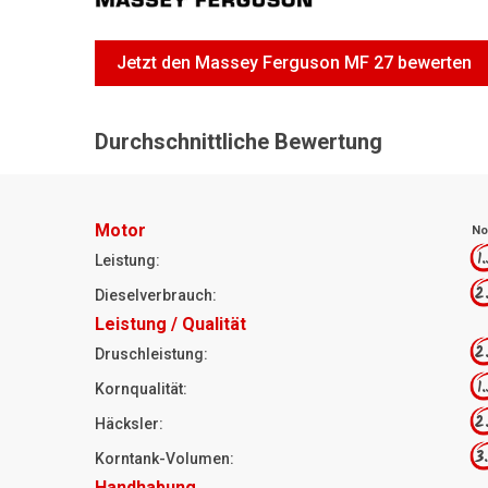
Jetzt den Massey Ferguson MF 27 bewerten
Durchschnittliche Bewertung
Motor
No
1
Leistung:
2
Dieselverbrauch:
Leistung / Qualität
2
Druschleistung:
1
Kornqualität:
2
Häcksler:
3
Korntank-Volumen:
Handhabung