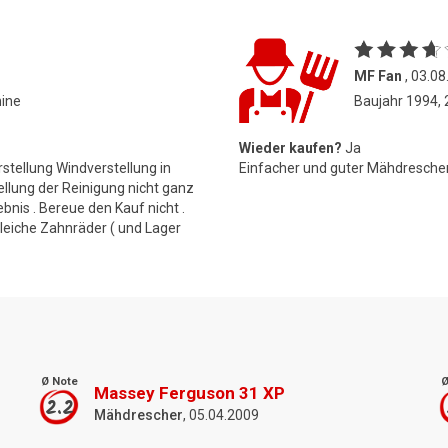
MF Fan
, 03.0
hine
Baujahr 1994,
Wieder kaufen?
Ja
stellung Windverstellung in
Einfacher und guter Mähdresche
tellung der Reinigung nicht ganz
bnis . Bereue den Kauf nicht .
gleiche Zahnräder ( und Lager
Ø Note
Ø
Massey Ferguson 31 XP
2.2
Mähdrescher
, 05.04.2009