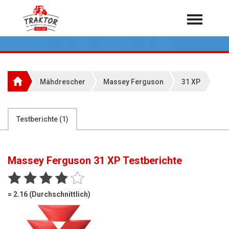
Home
Traktoren
Über 7.000 Testberichte
Mähdrescher
Massey Ferguson
31 XP
Mähdrescher
Feldhäcksler
aus der Landwirtschaft
Testberichte (
1
)
Rundballenpressen
Großpackenpressen
Massey Ferguson 31 XP
Testberichte
Teleskoplader
Hoflader
= 2.16 (Durchschnittlich)
Radlader
Rasentraktoren