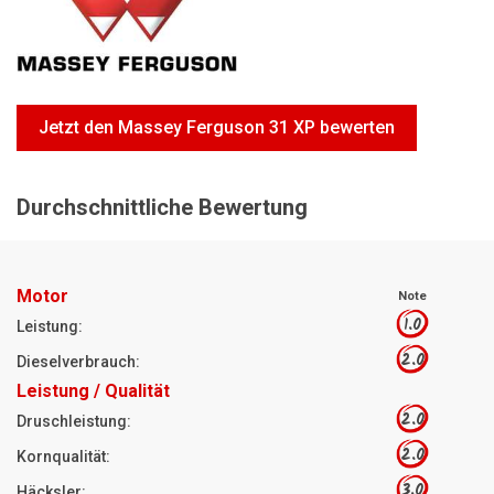
Motorsägen
Hoflader
Freischneider
Jetzt den Massey Ferguson 31 XP bewerten
Jetzt Bewerten
Durchschnittliche Bewertung
Motor
Note
1.0
Leistung:
2.0
Dieselverbrauch:
Leistung / Qualität
2.0
Druschleistung:
2.0
Kornqualität:
3.0
Häcksler: