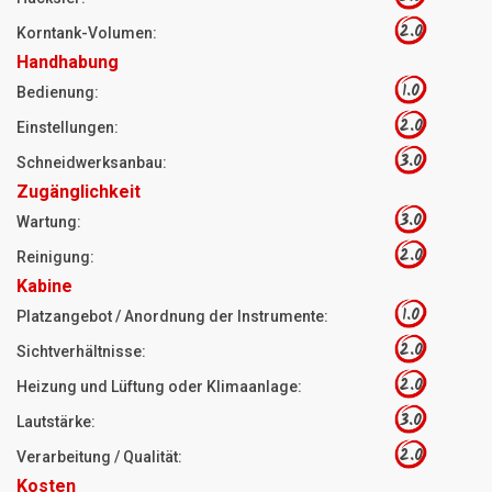
2.0
Korntank-Volumen:
Handhabung
1.0
Bedienung:
2.0
Einstellungen:
3.0
Schneidwerksanbau:
Zugänglichkeit
3.0
Wartung:
2.0
Reinigung:
Kabine
1.0
Platzangebot / Anordnung der Instrumente:
2.0
Sichtverhältnisse:
2.0
Heizung und Lüftung oder Klimaanlage:
3.0
Lautstärke:
2.0
Verarbeitung / Qualität:
Kosten