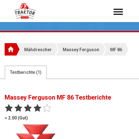
Home
Traktoren
Über 7.000 Testberichte
Mähdrescher
Massey Ferguson
MF 86
Mähdrescher
Feldhäcksler
aus der Landwirtschaft
Testberichte (
1
)
Rundballenpressen
Großpackenpressen
Massey Ferguson MF 86
Testberichte
Teleskoplader
Hoflader
= 2.00 (Gut)
Radlader
Rasentraktoren