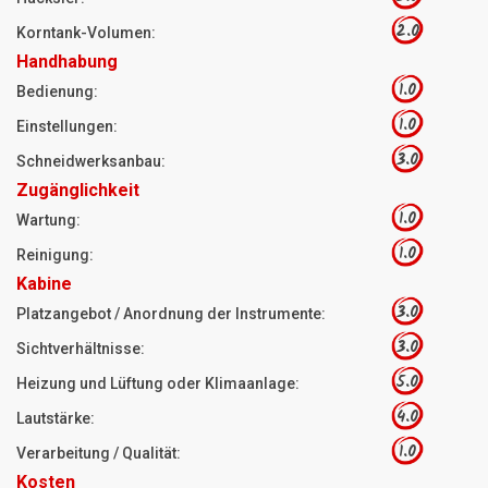
2.0
Korntank-Volumen:
Handhabung
1.0
Bedienung:
1.0
Einstellungen:
3.0
Schneidwerksanbau:
Zugänglichkeit
1.0
Wartung:
1.0
Reinigung:
Kabine
3.0
Platzangebot / Anordnung der Instrumente:
3.0
Sichtverhältnisse:
5.0
Heizung und Lüftung oder Klimaanlage:
4.0
Lautstärke:
1.0
Verarbeitung / Qualität:
Kosten