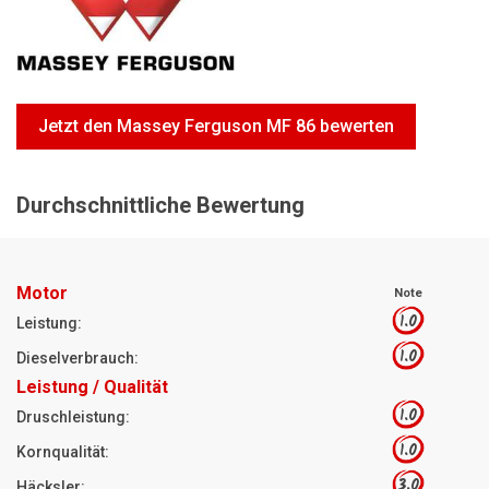
Motorsägen
Hoflader
Freischneider
Jetzt den Massey Ferguson MF 86 bewerten
Jetzt Bewerten
Durchschnittliche Bewertung
Motor
Note
1.0
Leistung:
1.0
Dieselverbrauch:
Leistung / Qualität
1.0
Druschleistung:
1.0
Kornqualität:
3.0
Häcksler: