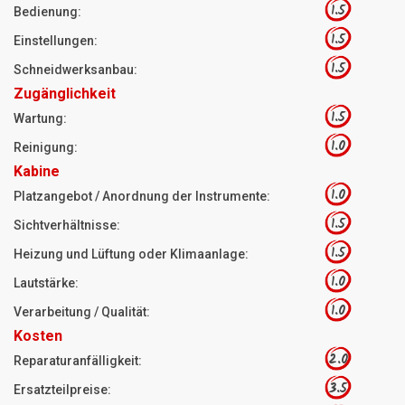
1.5
Bedienung:
1.5
Einstellungen:
1.5
Schneidwerksanbau:
Zugänglichkeit
1.5
Wartung:
1.0
Reinigung:
Kabine
1.0
Platzangebot / Anordnung der Instrumente:
1.5
Sichtverhältnisse:
1.5
Heizung und Lüftung oder Klimaanlage:
1.0
Lautstärke:
1.0
Verarbeitung / Qualität:
Kosten
2.0
Reparaturanfälligkeit:
3.5
Ersatzteilpreise: