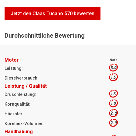
Motorsägen
Jetzt den Claas Tucano 570 bewerten
Hoflader
Freischneider
Durchschnittliche Bewertung
Jetzt Bewerten
Motor
Note
3.0
Leistung:
1.5
Dieselverbrauch:
Leistung / Qualität
1.5
Druschleistung:
1.0
Kornqualität:
2.0
Häcksler:
2.0
Korntank-Volumen:
Handhabung