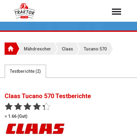
Home
Traktoren
Über 7.000 Testberichte
Mähdrescher
Claas
Tucano 570
Mähdrescher
Feldhäcksler
aus der Landwirtschaft
Testberichte (
2
)
Rundballenpressen
Großpackenpressen
Claas Tucano 570
Testberichte
Teleskoplader
Hoflader
= 1.66 (Gut)
Radlader
Rasentraktoren