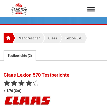
Home
Traktoren
Über 7.000 Testberichte
Mähdrescher
Claas
Lexion 570
Mähdrescher
Feldhäcksler
aus der Landwirtschaft
Testberichte (
2
)
Rundballenpressen
Großpackenpressen
Claas Lexion 570
Testberichte
Teleskoplader
Hoflader
= 1.76 (Gut)
Radlader
Rasentraktoren