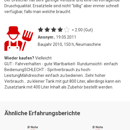
Der Drescher hat sehr geringe Verluste und eine hervorragende
Druschqualität. Ersatzteile sind nicht "billig" aber immer schnell
verfügbar, falls man welche braucht.
= 2.00 (Gut)
Anonym
, 19.05.2011
Baujahr 2010, 150 h, Neumaschine
Wieder kaufen?
Vielleicht
GUT:- Fahrverhalten - gute Wartbarkeit- Rundumsicht- einfach
BedienungSCHLECHT:- Spritverbrauch zu hoch-
LeistungMähdrescher einfach zu bedienen...Sehr hoher
Verbrauch... zu kleiner Tank mit gut 800 Liter, allerdings kann ein
Zusatztank mit 400 Liter Inhalt als Zubehör bestellt werden.
Ähnliche Erfahrungsberichte
Ø Note
Ø Note