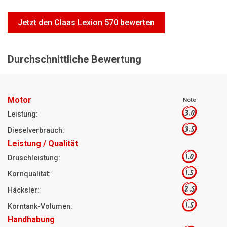
Motorsägen
Jetzt den Claas Lexion 570 bewerten
Hoflader
Freischneider
Durchschnittliche Bewertung
Jetzt Bewerten
Motor
Note
3.0
Leistung:
3.5
Dieselverbrauch:
Leistung / Qualität
1.0
Druschleistung:
1.5
Kornqualität:
2.5
Häcksler:
1.5
Korntank-Volumen:
Handhabung