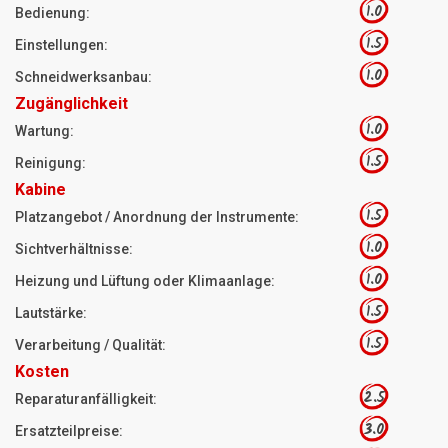
1.0
Bedienung:
1.5
Einstellungen:
1.0
Schneidwerksanbau:
Zugänglichkeit
1.0
Wartung:
1.5
Reinigung:
Kabine
1.5
Platzangebot / Anordnung der Instrumente:
1.0
Sichtverhältnisse:
1.0
Heizung und Lüftung oder Klimaanlage:
1.5
Lautstärke:
1.5
Verarbeitung / Qualität:
Kosten
2.5
Reparaturanfälligkeit:
3.0
Ersatzteilpreise: