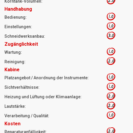
2.0
Korntank-Volumen:
Handhabung
1.0
Bedienung:
1.0
Einstellungen:
3.0
Schneidwerksanbau:
Zugänglichkeit
1.0
Wartung:
2.0
Reinigung:
Kabine
1.0
Platzangebot / Anordnung der Instrumente:
1.0
Sichtverhältnisse:
2.0
Heizung und Lüftung oder Klimaanlage:
2.0
Lautstärke:
1.0
Verarbeitung / Qualität:
Kosten
2.0
Reparaturanfälligkeit: