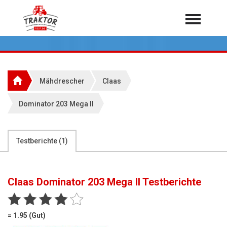
Home
Traktoren
Über 7.000 Testberichte
Mähdrescher
Claas
Mähdrescher
Dominator 203 Mega II
Feldhäcksler
aus der Landwirtschaft
Rundballenpressen
Testberichte (
1
)
Großpackenpressen
Teleskoplader
Hoflader
Claas Dominator 203 Mega II
Testberichte
Radlader
Rasentraktoren
= 1.95 (Gut)