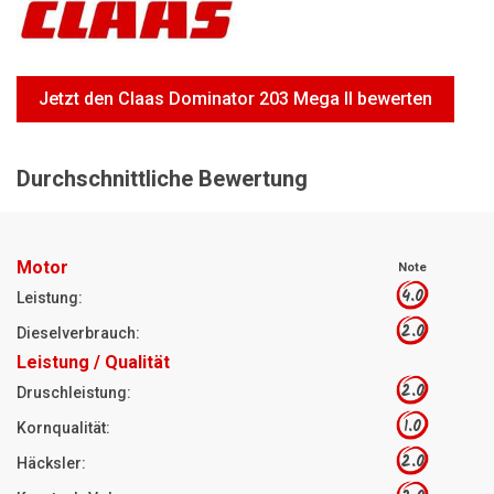
Motorsägen
Hoflader
Freischneider
Jetzt den Claas Dominator 203 Mega II bewerten
Jetzt Bewerten
Durchschnittliche Bewertung
Motor
Note
4.0
Leistung:
2.0
Dieselverbrauch:
Leistung / Qualität
2.0
Druschleistung:
1.0
Kornqualität:
2.0
Häcksler: