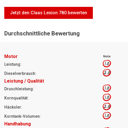
Motorsägen
Jetzt den Claas Lexion 780 bewerten
Hoflader
Freischneider
Durchschnittliche Bewertung
Jetzt Bewerten
Motor
Note
1.0
Leistung:
2.0
Dieselverbrauch:
Leistung / Qualität
1.0
Druschleistung:
1.0
Kornqualität:
2.0
Häcksler:
1.0
Korntank-Volumen:
Handhabung