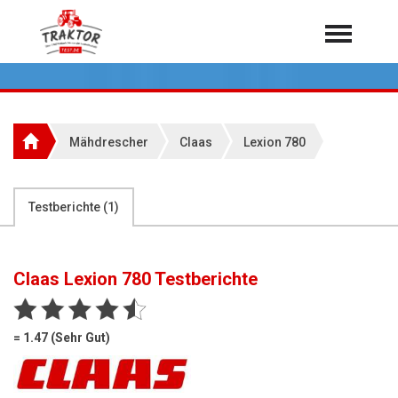
Home
Traktoren
Über 7.000 Testberichte
Mähdrescher
Claas
Lexion 780
Mähdrescher
Feldhäcksler
aus der Landwirtschaft
Testberichte (
1
)
Rundballenpressen
Großpackenpressen
Claas Lexion 780
Testberichte
Teleskoplader
Hoflader
= 1.47 (Sehr Gut)
Radlader
Rasentraktoren