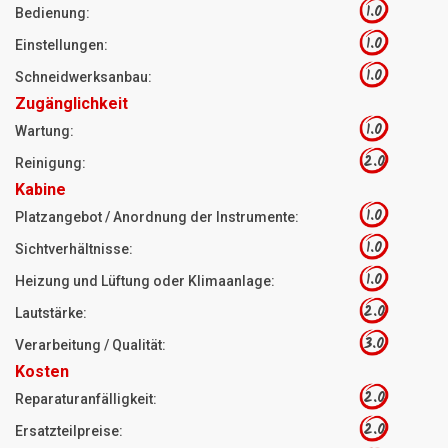
1.0
Bedienung:
1.0
Einstellungen:
1.0
Schneidwerksanbau:
Zugänglichkeit
1.0
Wartung:
2.0
Reinigung:
Kabine
1.0
Platzangebot / Anordnung der Instrumente:
1.0
Sichtverhältnisse:
1.0
Heizung und Lüftung oder Klimaanlage:
2.0
Lautstärke:
3.0
Verarbeitung / Qualität:
Kosten
2.0
Reparaturanfälligkeit:
2.0
Ersatzteilpreise: