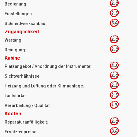
2.0
Bedienung:
2.5
Einstellungen:
3.0
Schneidwerksanbau:
Zugänglichkeit
2.0
Wartung:
2.0
Reinigung:
Kabine
2.5
Platzangebot / Anordnung der Instrumente:
2.0
Sichtverhältnisse:
2.5
Heizung und Lüftung oder Klimaanlage:
2.5
Lautstärke:
1.0
Verarbeitung / Qualität:
Kosten
2.0
Reparaturanfälligkeit:
3.0
Ersatzteilpreise: