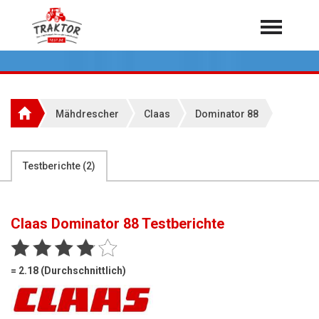
Home
Traktoren
Über 7.000 Testberichte
Mähdrescher
Claas
Dominator 88
Mähdrescher
Feldhäcksler
aus der Landwirtschaft
Testberichte (
2
)
Rundballenpressen
Großpackenpressen
Claas Dominator 88
Testberichte
Teleskoplader
Hoflader
= 2.18 (Durchschnittlich)
Radlader
Rasentraktoren