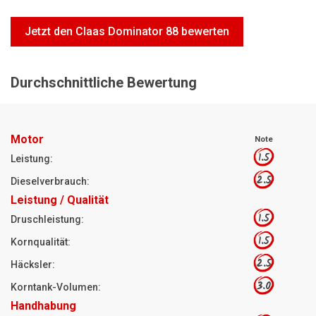
Motorsägen
Jetzt den Claas Dominator 88 bewerten
Hoflader
Freischneider
Durchschnittliche Bewertung
Jetzt Bewerten
Motor
Note
1.5
Leistung:
2.5
Dieselverbrauch:
Leistung / Qualität
1.5
Druschleistung:
1.5
Kornqualität:
2.5
Häcksler:
3.0
Korntank-Volumen:
Handhabung