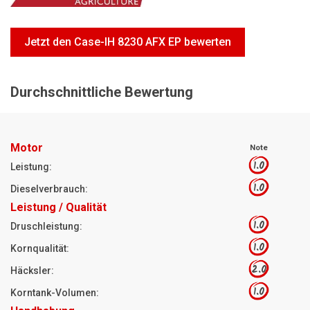
Motorsägen
Hoflader
Jetzt den Case-IH 8230 AFX EP bewerten
Freischneider
Jetzt Bewerten
Durchschnittliche Bewertung
Motor
Note
1.0
Leistung:
1.0
Dieselverbrauch:
Leistung / Qualität
1.0
Druschleistung:
1.0
Kornqualität:
2.0
Häcksler:
1.0
Korntank-Volumen: