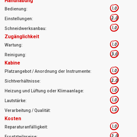
Handhabung
1.0
Bedienung:
2.0
Einstellungen:
1.0
Schneidwerksanbau:
Zugänglichkeit
1.0
Wartung:
3.0
Reinigung:
Kabine
1.0
Platzangebot / Anordnung der Instrumente:
2.0
Sichtverhältnisse:
1.0
Heizung und Lüftung oder Klimaanlage:
1.0
Lautstärke:
1.0
Verarbeitung / Qualität:
Kosten
1.0
Reparaturanfälligkeit:
2.0
Ersatzteilpreise: