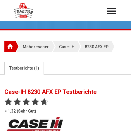
Home
Traktoren
Über 7.000 Testberichte
Mähdrescher
Case-IH
8230 AFX EP
Mähdrescher
Feldhäcksler
aus der Landwirtschaft
Testberichte (
1
)
Rundballenpressen
Großpackenpressen
Case-IH 8230 AFX EP
Testberichte
Teleskoplader
Hoflader
= 1.32 (Sehr Gut)
Radlader
Rasentraktoren