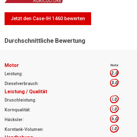
Motorsägen
Hoflader
Jetzt den Case-IH 1460 bewerten
Freischneider
Jetzt Bewerten
Durchschnittliche Bewertung
Motor
Note
2.0
Leistung:
3.0
Dieselverbrauch:
Leistung / Qualität
1.0
Druschleistung:
1.0
Kornqualität:
4.0
Häcksler:
1.0
Korntank-Volumen: