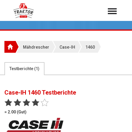
Home
Traktoren
Über 7.000 Testberichte
Mähdrescher
Case-IH
1460
Mähdrescher
Feldhäcksler
aus der Landwirtschaft
Testberichte (
1
)
Rundballenpressen
Großpackenpressen
Case-IH 1460
Testberichte
Teleskoplader
Hoflader
= 2.00 (Gut)
Radlader
Rasentraktoren