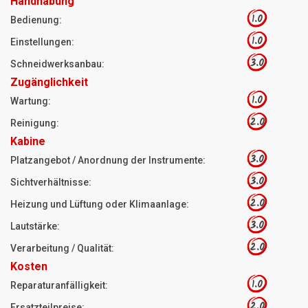
Handhabung
1.0
Bedienung:
1.0
Einstellungen:
3.0
Schneidwerksanbau:
Zugänglichkeit
1.0
Wartung:
2.0
Reinigung:
Kabine
3.0
Platzangebot / Anordnung der Instrumente:
3.0
Sichtverhältnisse:
2.0
Heizung und Lüftung oder Klimaanlage:
3.0
Lautstärke:
2.0
Verarbeitung / Qualität:
Kosten
1.0
Reparaturanfälligkeit:
2.0
Ersatzteilpreise: