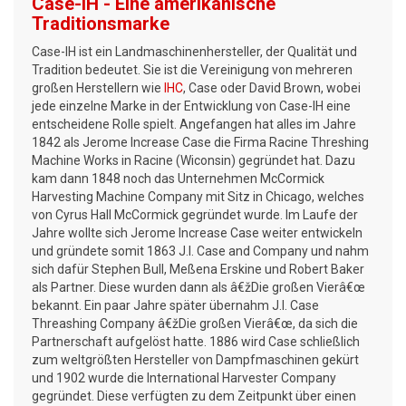
Case-IH - Eine amerikanische
Traditionsmarke
Case-IH ist ein Landmaschinenhersteller, der Qualität und
Tradition bedeutet. Sie ist die Vereinigung von mehreren
großen Herstellern wie
IHC
, Case oder David Brown, wobei
jede einzelne Marke in der Entwicklung von Case-IH eine
entscheidene Rolle spielt. Angefangen hat alles im Jahre
1842 als Jerome Increase Case die Firma Racine Threshing
Machine Works in Racine (Wiconsin) gegründet hat. Dazu
kam dann 1848 noch das Unternehmen McCormick
Harvesting Machine Company mit Sitz in Chicago, welches
von Cyrus Hall McCormick gegründet wurde. Im Laufe der
Jahre wollte sich Jerome Increase Case weiter entwickeln
und gründete somit 1863 J.I. Case and Company und nahm
sich dafür Stephen Bull, Meßena Erskine und Robert Baker
als Partner. Diese wurden dann als â€žDie großen Vierâ€œ
bekannt. Ein paar Jahre später übernahm J.I. Case
Threashing Company â€žDie großen Vierâ€œ, da sich die
Partnerschaft aufgelöst hatte. 1886 wird Case schließlich
zum weltgrößten Hersteller von Dampfmaschinen gekürt
und 1902 wurde die International Harvester Company
gegründet. Diese verfügten zu dem Zeitpunkt über einen