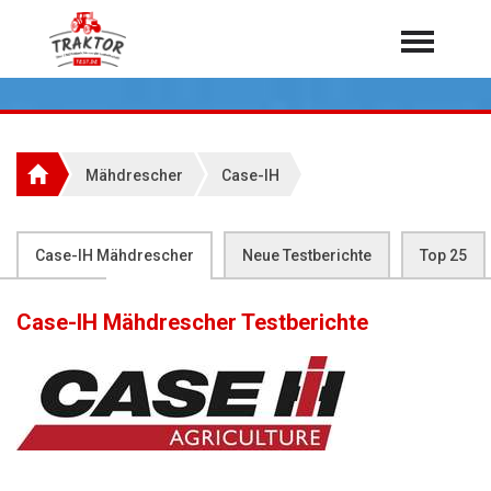
Home
Traktoren
Über 7.000 Testberichte
Mähdrescher
Case-IH
Mähdrescher
Feldhäcksler
aus der Landwirtschaft
Case-IH Mähdrescher
Neue Testberichte
Top 25
Rundballenpressen
Flop 25
Großpackenpressen
Case-IH Mähdrescher
Testberichte
Teleskoplader
Hoflader
Radlader
Rasentraktoren