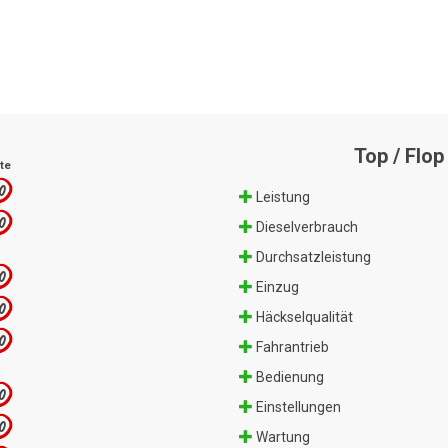
Top / Flop
te
.0
Leistung
.0
Dieselverbrauch
Durchsatzleistung
.0
Einzug
.0
Häckselqualität
.0
Fahrantrieb
Bedienung
.0
Einstellungen
.0
Wartung