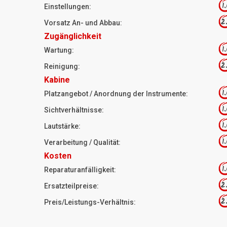
1
Einstellungen:
2
Vorsatz An- und Abbau:
Zugänglichkeit
1
Wartung:
2
Reinigung:
Kabine
1
Platzangebot / Anordnung der Instrumente:
1
Sichtverhältnisse:
1
Lautstärke:
1
Verarbeitung / Qualität:
Kosten
1
Reparaturanfälligkeit:
2
Ersatzteilpreise:
2
Preis/Leistungs-Verhältnis: