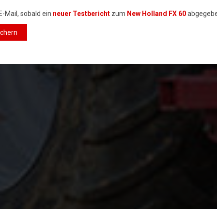
E-Mail, sobald ein
neuer Testbericht
zum
New Holland FX 60
abgegebe
ichern