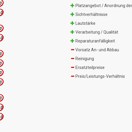
.0
Platzangebot / Anordnung der
.0
Sichtverhältnisse
Lautstärke
.0
Verarbeitung / Qualität
.0
Reparaturanfälligkeit
Vorsatz An- und Abbau
.0
Reinigung
.0
Ersatzteilpreise
.0
Preis/Leistungs-Verhältnis
.0
.0
.0
.0