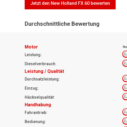
Jetzt den New Holland FX 60 bewerten
Durchschnittliche Bewertung
Motor
No
1
Leistung:
1
Dieselverbrauch:
Leistung / Qualität
1
Durchsatzleistung:
1
Einzug:
1
Häckselqualität:
Handhabung
1
Fahrantrieb:
1
Bedienung: