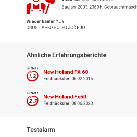
Baujahr 2003, 2360 h, Gebrauchtmasc
Wieder kaufen?
Ja
DRUGI LAHKO POLEG JOČ EJO
Ähnliche Erfahrungsberichte
Ø Note
New Holland FX 60
1.2
Feldhäcksler
, 06.02.2016
Ø Note
New Holland Fx50
2.7
Feldhäcksler
, 08.06.2023
Testalarm