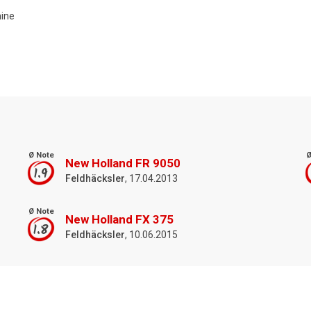
hine
Ø Note
Ø
New Holland FR 9050
1.9
Feldhäcksler
, 17.04.2013
Ø Note
New Holland FX 375
1.8
Feldhäcksler
, 10.06.2015