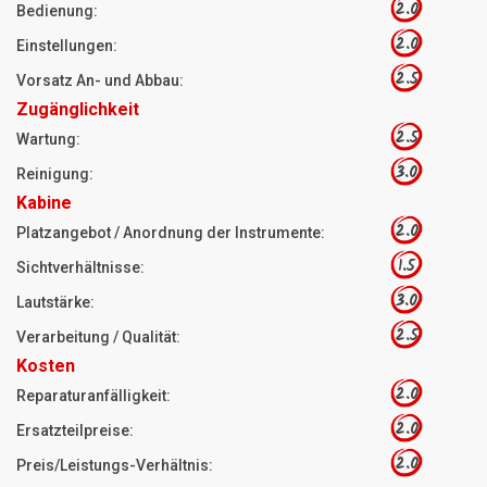
2.0
Bedienung:
2.0
Einstellungen:
2.5
Vorsatz An- und Abbau:
Zugänglichkeit
2.5
Wartung:
3.0
Reinigung:
Kabine
2.0
Platzangebot / Anordnung der Instrumente:
1.5
Sichtverhältnisse:
3.0
Lautstärke:
2.5
Verarbeitung / Qualität:
Kosten
2.0
Reparaturanfälligkeit:
2.0
Ersatzteilpreise:
2.0
Preis/Leistungs-Verhältnis: