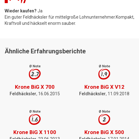
Wieder kaufen?
Ja
Ein guter Feldhäcksler für mittelgroße Lohnunternehmer.Kompakt,
Kraftvoll und häckselt enorm sauber.
Ähnliche Erfahrungsberichte
Ø Note
Ø Note
2.7
1.9
Krone BiG X 700
Krone BiG X V12
Feldhäcksler
, 16.06.2015
Feldhäcksler
, 11.09.2018
Ø Note
Ø Note
1.6
2
Krone BiG X 1100
Krone BiG X 500