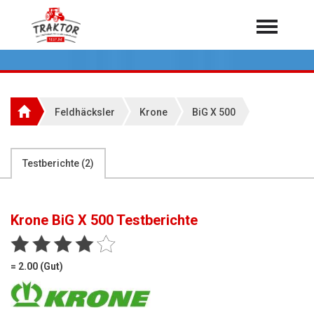
Home
Traktoren
Über 7.000 Testberichte
Feldhäcksler
Krone
BiG X 500
Mähdrescher
Feldhäcksler
aus der Landwirtschaft
Testberichte (
2
)
Rundballenpressen
Großpackenpressen
Krone BiG X 500
Testberichte
Teleskoplader
Hoflader
= 2.00 (Gut)
Radlader
Rasentraktoren