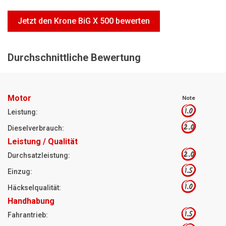
Motorsägen
Jetzt den Krone BiG X 500 bewerten
Hoflader
Freischneider
Durchschnittliche Bewertung
Jetzt Bewerten
Motor
Note
1.0
Leistung:
2.0
Dieselverbrauch:
Leistung / Qualität
2.0
Durchsatzleistung:
1.5
Einzug:
1.0
Häckselqualität:
Handhabung
1.5
Fahrantrieb: