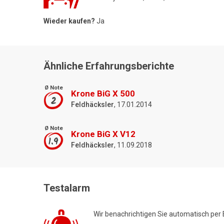
Wieder kaufen?
Ja
Ähnliche Erfahrungsberichte
Ø Note
Krone BiG X 500
2
Feldhäcksler
, 17.01.2014
Ø Note
Krone BiG X V12
1.9
Feldhäcksler
, 11.09.2018
Testalarm
Wir benachrichtigen Sie automatisch per 