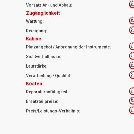
2
Vorsatz An- und Abbau:
Zugänglichkeit
3
Wartung:
2
Reinigung:
Kabine
1
Platzangebot / Anordnung der Instrumente:
1
Sichtverhältnisse:
2
Lautstärke:
2
Verarbeitung / Qualität:
Kosten
1
Reparaturanfälligkeit:
3
Ersatzteilpreise:
1
Preis/Leistungs-Verhältnis: