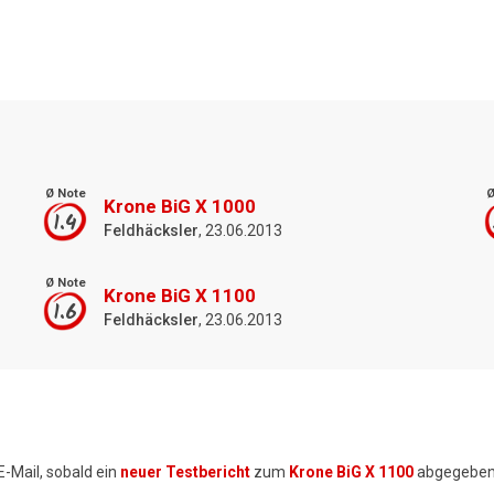
Ø Note
Ø
Krone BiG X 1000
1.4
Feldhäcksler
, 23.06.2013
Ø Note
Krone BiG X 1100
1.6
Feldhäcksler
, 23.06.2013
E-Mail, sobald ein
neuer Testbericht
zum
Krone BiG X 1100
abgegeben