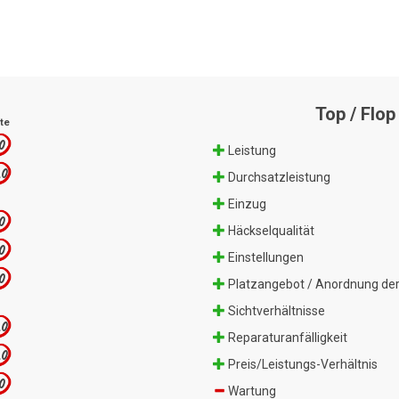
Top / Flop
te
.0
Leistung
.0
Durchsatzleistung
Einzug
.0
Häckselqualität
.0
Einstellungen
.0
Platzangebot / Anordnung der
Sichtverhältnisse
.0
Reparaturanfälligkeit
.0
Preis/Leistungs-Verhältnis
.0
Wartung