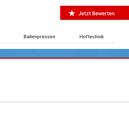
Jetzt Bewerten
Ballenpressen
Hoftechnik
r 7.000 Testberichte
aus der Landwirtschaft