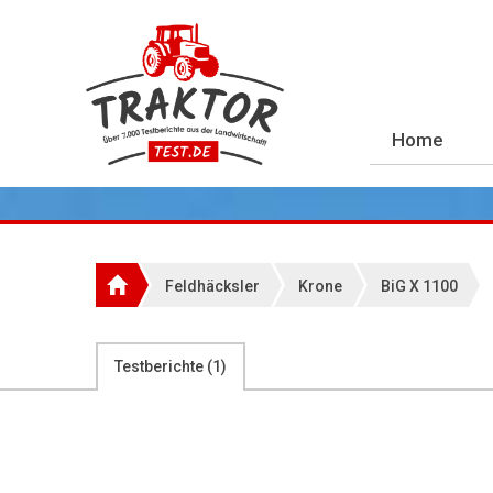
Home
Feldhäcksler
Krone
BiG X 1100
Testberichte (
1
)