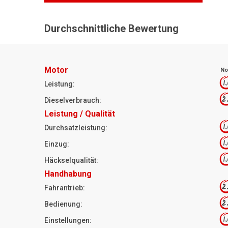
Durchschnittliche Bewertung
Motor
No
1
Leistung:
2
Dieselverbrauch:
Leistung / Qualität
1
Durchsatzleistung:
1
Einzug:
1
Häckselqualität:
Handhabung
2
Fahrantrieb:
2
Bedienung:
1
Einstellungen: