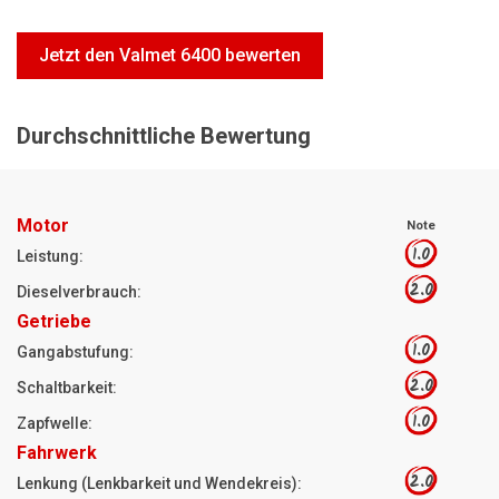
Motorsägen
Hoflader
Jetzt den Valmet 6400 bewerten
Freischneider
Durchschnittliche Bewertung
Jetzt Bewerten
Motor
Note
1.0
Leistung:
2.0
Dieselverbrauch:
Getriebe
1.0
Gangabstufung:
2.0
Schaltbarkeit:
1.0
Zapfwelle:
Fahrwerk
2.0
Lenkung (Lenkbarkeit und Wendekreis):