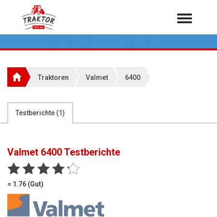
Home
Traktoren
Über 7.000 Testberichte
Traktoren
Valmet
6400
Mähdrescher
Feldhäcksler
aus der Landwirtschaft
Testberichte (
1
)
Rundballenpressen
Großpackenpressen
Valmet 6400
Testberichte
Teleskoplader
Hoflader
= 1.76 (Gut)
Radlader
Rasentraktoren