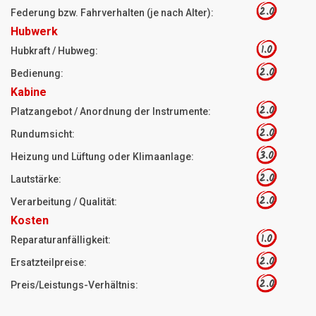
2.0
Federung bzw. Fahrverhalten (je nach Alter):
Hubwerk
1.0
Hubkraft / Hubweg:
2.0
Bedienung:
Kabine
2.0
Platzangebot / Anordnung der Instrumente:
2.0
Rundumsicht:
3.0
Heizung und Lüftung oder Klimaanlage:
2.0
Lautstärke:
2.0
Verarbeitung / Qualität:
Kosten
1.0
Reparaturanfälligkeit:
2.0
Ersatzteilpreise:
2.0
Preis/Leistungs-Verhältnis: