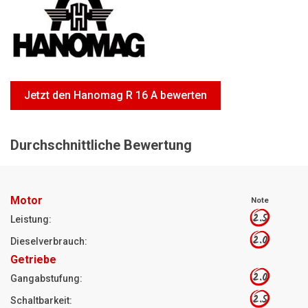
Motorsägen
Hoflader
Freischneider
Jetzt Bewerten
Jetzt den Hanomag R 16 A bewerten
Durchschnittliche Bewertung
Motor
Note
2.5
Leistung:
2.0
Dieselverbrauch:
Getriebe
2.0
Gangabstufung:
2.5
Schaltbarkeit: