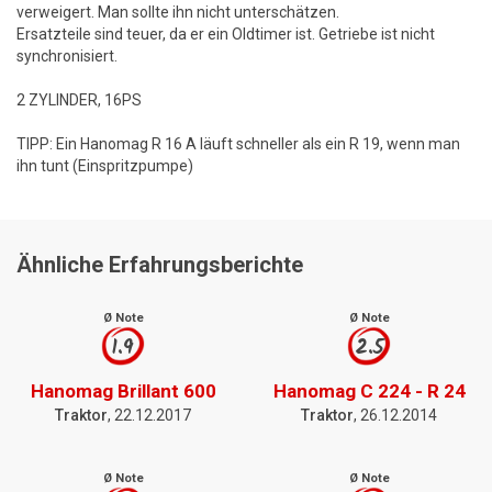
verweigert. Man sollte ihn nicht unterschätzen.
Ersatzteile sind teuer, da er ein Oldtimer ist. Getriebe ist nicht
synchronisiert.
2 ZYLINDER, 16PS
TIPP: Ein Hanomag R 16 A läuft schneller als ein R 19, wenn man
ihn tunt (Einspritzpumpe)
Ähnliche Erfahrungsberichte
Ø Note
Ø Note
1.9
2.5
Hanomag Brillant 600
Hanomag C 224 - R 24
Traktor
, 22.12.2017
Traktor
, 26.12.2014
Ø Note
Ø Note