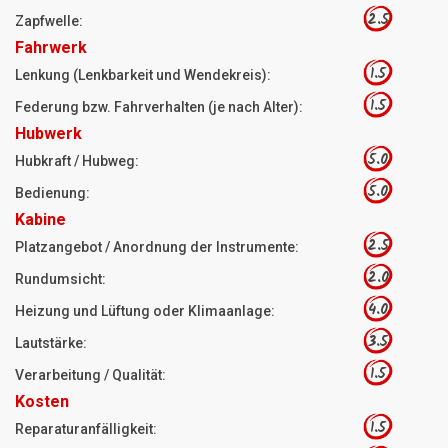
2.5
Zapfwelle:
Fahrwerk
1.5
Lenkung (Lenkbarkeit und Wendekreis):
1.5
Federung bzw. Fahrverhalten (je nach Alter):
Hubwerk
5.0
Hubkraft / Hubweg:
5.0
Bedienung:
Kabine
2.5
Platzangebot / Anordnung der Instrumente:
2.0
Rundumsicht:
4.0
Heizung und Lüftung oder Klimaanlage:
3.5
Lautstärke:
1.5
Verarbeitung / Qualität:
Kosten
1.5
Reparaturanfälligkeit: