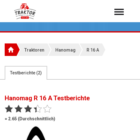
Home
Traktoren
Über 7.000 Testberichte
Traktoren
Hanomag
R 16 A
Mähdrescher
Feldhäcksler
aus der Landwirtschaft
Testberichte (
2
)
Rundballenpressen
Großpackenpressen
Hanomag R 16 A
Testberichte
Teleskoplader
Hoflader
= 2.65 (Durchschnittlich)
Radlader
Rasentraktoren