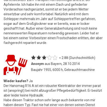
Apfelernte. Ich habe ihn mit einem Dach und gefederter
Vorderachse nachgerüstet, somit ist er bei jedem Wetter
einsetzbar und sehr komfortabel. Natürlich wird mit dem
Schlepper mehrmals im Jahr auf Schleppertreffen gefahren,
sogar auf dem Großglockner war er bereits, was er locker
geschafft hat. Außer einer Generalüberholung sind noch keine
nennenswerten Reparatuern notwendig gewesen. Leider hat er
bei einem seiner Vorbesitzer einen Frostschaden erlitten, der aber
fachgerecht repariert wurde.
= 2.88 (Durchschnittlich)
Anonym
aus Bayern, 28.10.2014
Baujahr 1955, 6000 h, Gebrauchtmaschine
Wieder kaufen?
Ja
Der Hanomag R16 A ist ein robuster Kleintraktor der immer parat
ist (anspringt) bei nicht allzugroßer Pflegebedürftigkeit. Er besitzt
aber leider keine Hydraulik.
Habe diesen Traktor schon sehr lange auch bekannte von mir
haben diesen Typ. Fast nie hat einer von denen seinen Dienst