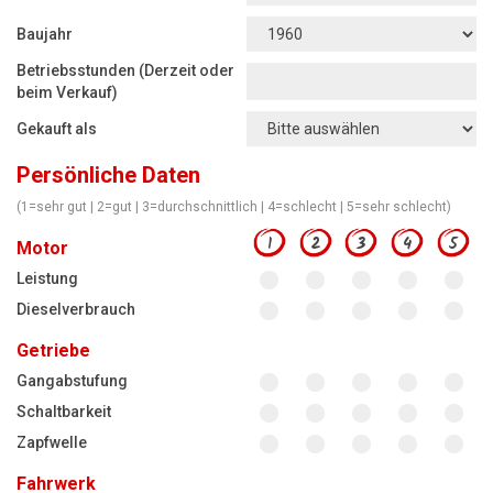
Motorsägen
Baujahr
Hoflader
Betriebsstunden (Derzeit oder
Freischneider
beim Verkauf)
Gekauft als
Jetzt Bewerten
Persönliche Daten
(1=sehr gut | 2=gut | 3=durchschnittlich | 4=schlecht | 5=sehr schlecht)
1
2
3
4
5
Motor
Leistung
Dieselverbrauch
Getriebe
Gangabstufung
Schaltbarkeit
Zapfwelle
Fahrwerk