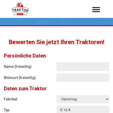
Home
Traktoren
Über 7.000 Testberichte
Bewerten Sie jetzt Ihren Traktoren!
Mähdrescher
Feldhäcksler
aus der Landwirtschaft
Persönliche Daten
Rundballenpressen
Name (freiwillig)
Großpackenpressen
Wohnort (freiwillig)
Teleskoplader
Daten zum Traktor
Hoflader
Radlader
Fabrikat
Rasentraktoren
Typ