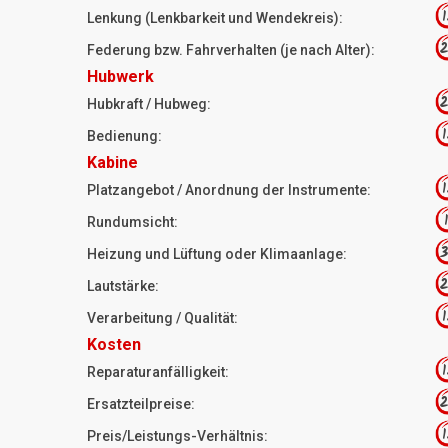
1
Lenkung (Lenkbarkeit und Wendekreis):
2
Federung bzw. Fahrverhalten (je nach Alter):
Hubwerk
2
Hubkraft / Hubweg:
1
Bedienung:
Kabine
1
Platzangebot / Anordnung der Instrumente:
1
Rundumsicht:
3
Heizung und Lüftung oder Klimaanlage:
2
Lautstärke:
1
Verarbeitung / Qualität:
Kosten
1
Reparaturanfälligkeit:
2
Ersatzteilpreise:
1
Preis/Leistungs-Verhältnis: