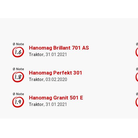
Ø Note
Ø
Hanomag Brillant 701 AS
1.6
Traktor
, 31.01.2021
Ø Note
Ø
Hanomag Perfekt 301
1.8
Traktor
, 03.02.2020
Ø Note
Ø
Hanomag Granit 501 E
1.9
Traktor
, 31.01.2021