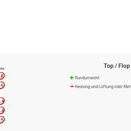
Top / Flop
ote
.8
Rundumsicht
.4
Heizung und Lüftung oder Kli
.4
.6
.9