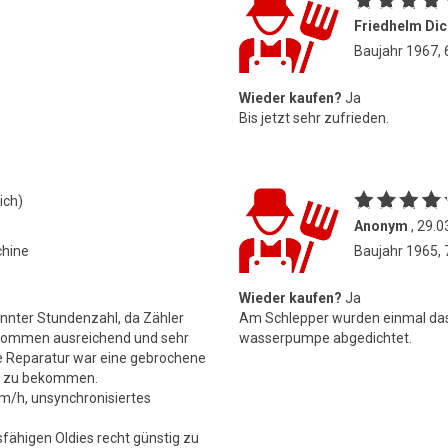
Friedhelm Dic
Baujahr 1967,
Wieder kaufen?
Ja
Bis jetzt sehr zufrieden.
ich)
Anonym
, 29.0
chine
Baujahr 1965,
Wieder kaufen?
Ja
nnter Stundenzahl, da Zähler
Am Schlepper wurden einmal das
llkommen ausreichend und sehr
wasserpumpe abgedichtet.
ge Reparatur war eine gebrochene
ut zu bekommen.
m/h, unsynchronisiertes
sfähigen Oldies recht günstig zu