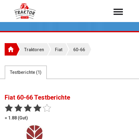
Home
Traktoren
Über 7.000 Testberichte
Traktoren
Fiat
60-66
Mähdrescher
Feldhäcksler
aus der Landwirtschaft
Testberichte (
1
)
Rundballenpressen
Großpackenpressen
Fiat 60-66
Testberichte
Teleskoplader
Hoflader
= 1.88 (Gut)
Radlader
Rasentraktoren