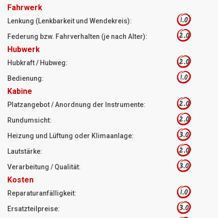
Fahrwerk
1.0
Lenkung (Lenkbarkeit und Wendekreis):
2.0
Federung bzw. Fahrverhalten (je nach Alter):
Hubwerk
2.0
Hubkraft / Hubweg:
1.0
Bedienung:
Kabine
2.0
Platzangebot / Anordnung der Instrumente:
2.0
Rundumsicht:
3.0
Heizung und Lüftung oder Klimaanlage:
2.0
Lautstärke:
3.0
Verarbeitung / Qualität:
Kosten
1.0
Reparaturanfälligkeit:
3.0
Ersatzteilpreise: