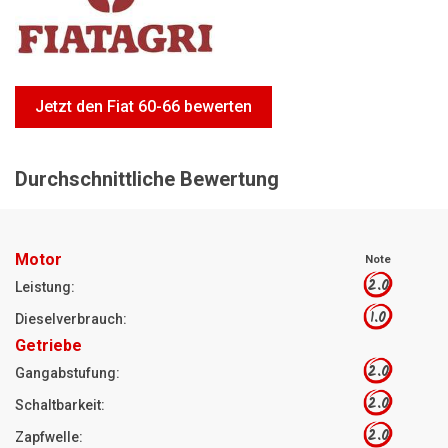
Motorsägen
Hoflader
Freischneider
Jetzt den Fiat 60-66 bewerten
Jetzt Bewerten
Durchschnittliche Bewertung
Motor
Note
2.0
Leistung:
1.0
Dieselverbrauch:
Getriebe
2.0
Gangabstufung:
2.0
Schaltbarkeit:
2.0
Zapfwelle: