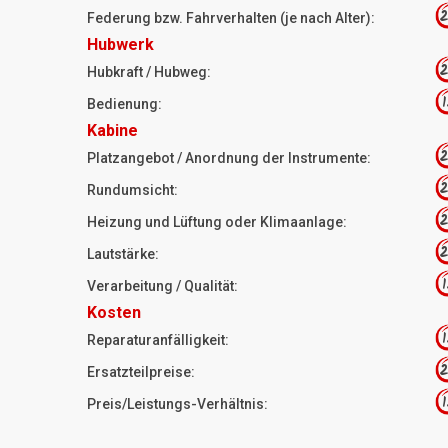
2
Federung bzw. Fahrverhalten (je nach Alter):
Hubwerk
2
Hubkraft / Hubweg:
1
Bedienung:
Kabine
2
Platzangebot / Anordnung der Instrumente:
2
Rundumsicht:
2
Heizung und Lüftung oder Klimaanlage:
2
Lautstärke:
1
Verarbeitung / Qualität:
Kosten
1
Reparaturanfälligkeit:
2
Ersatzteilpreise:
1
Preis/Leistungs-Verhältnis: