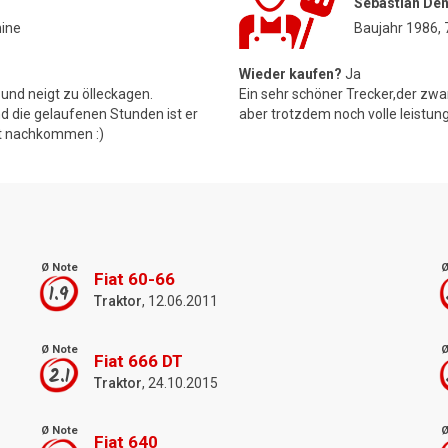
Sebastian De
hine
Baujahr 1986,
Wieder kaufen?
Ja
, und neigt zu ölleckagen.
Ein sehr schöner Trecker,der zw
nd die gelaufenen Stunden ist er
aber trotzdem noch volle leistung
st nachkommen :)
Ø Note
Ø
Fiat 60-66
1.9
Traktor
, 12.06.2011
Ø Note
Ø
Fiat 666 DT
2.1
Traktor
, 24.10.2015
Ø Note
Ø
Fiat 640