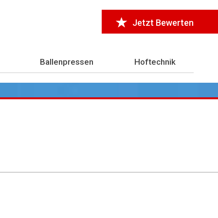
Jetzt Bewerten
Ballenpressen
Hoftechnik
r 7.000 Testberichte
aus der Landwirtschaft