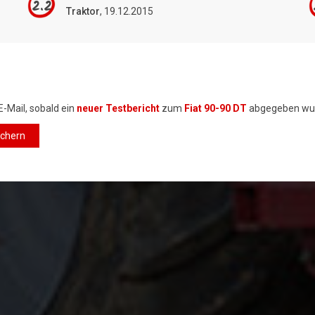
2.2
Traktor
, 19.12.2015
E-Mail, sobald ein
neuer Testbericht
zum
Fiat 90-90 DT
abgegeben wu
ichern