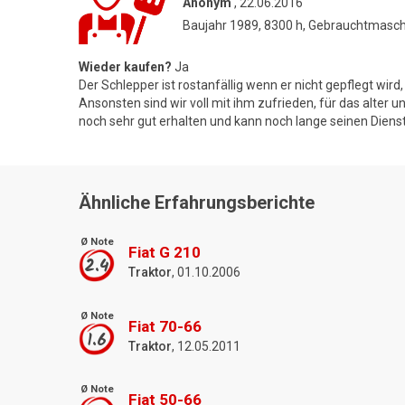
Anonym
, 22.06.2016
Baujahr 1989, 8300 h, Gebrauchtmasc
Wieder kaufen?
Ja
Der Schlepper ist rostanfällig wenn er nicht gepflegt wird
Ansonsten sind wir voll mit ihm zufrieden, für das alter u
noch sehr gut erhalten und kann noch lange seinen Dien
Ähnliche Erfahrungsberichte
Ø Note
Fiat G 210
2.4
Traktor
, 01.10.2006
Ø Note
Fiat 70-66
1.6
Traktor
, 12.05.2011
Ø Note
Fiat 50-66