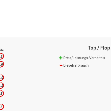
Top / Flop
ote
.5
Preis/Leistungs-Verhältnis
.0
Dieselverbrauch
.0
.5
.5
.5