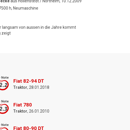
necke
aus Hollenstedt / Northeim, 10.12.2009
 7500 h, Neumaschine
ar langsam von aussen in die Jahre kommt
 zeigt
 Note
Fiat 82-94 DT
2.2
Traktor
, 28.01.2018
 Note
Fiat 780
2.3
Traktor
, 26.01.2010
 Note
Fiat 80-90 DT