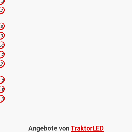
.3
.7
.3
.3
.0
.7
.7
.0
.3
.3
Angebote von
TraktorLED