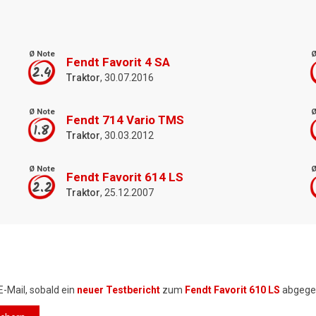
Ø Note
Ø
Fendt Favorit 4 SA
2.4
Traktor
, 30.07.2016
Ø Note
Ø
Fendt 714 Vario TMS
1.8
Traktor
, 30.03.2012
Ø Note
Ø
Fendt Favorit 614 LS
2.2
Traktor
, 25.12.2007
E-Mail, sobald ein
neuer Testbericht
zum
Fendt Favorit 610 LS
abgege