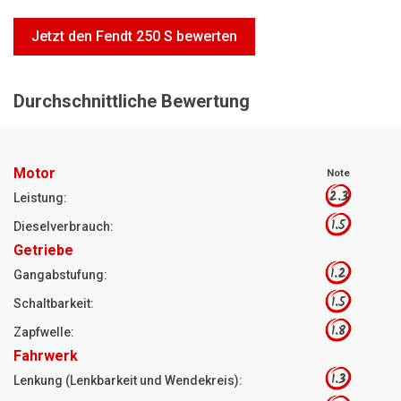
Motorsägen
Jetzt den Fendt 250 S bewerten
Hoflader
Freischneider
Durchschnittliche Bewertung
Jetzt Bewerten
Motor
Note
2.3
Leistung:
1.5
Dieselverbrauch:
Getriebe
1.2
Gangabstufung:
1.5
Schaltbarkeit:
1.8
Zapfwelle:
Fahrwerk
1.3
Lenkung (Lenkbarkeit und Wendekreis):