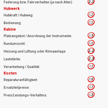
2.5
Federung bzw. Fahrverhalten (je nach Alter):
Hubwerk
1.5
Hubkraft / Hubweg:
1.5
Bedienung:
Kabine
1.3
Platzangebot / Anordnung der Instrumente:
1.5
Rundumsicht:
2.2
Heizung und Lüftung oder Klimaanlage:
2.3
Lautstärke:
1.7
Verarbeitung / Qualität:
Kosten
1.8
Reparaturanfälligkeit:
1.7
Ersatzteilpreise:
1.3
Preis/Leistungs-Verhältnis: