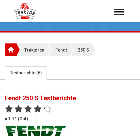
Home
Traktoren
Über 7.000 Testberichte
Traktoren
Fendt
250 S
Mähdrescher
Feldhäcksler
aus der Landwirtschaft
Testberichte (
6
)
Rundballenpressen
Großpackenpressen
Fendt 250 S
Testberichte
Teleskoplader
Hoflader
= 1.71 (Gut)
Radlader
Rasentraktoren