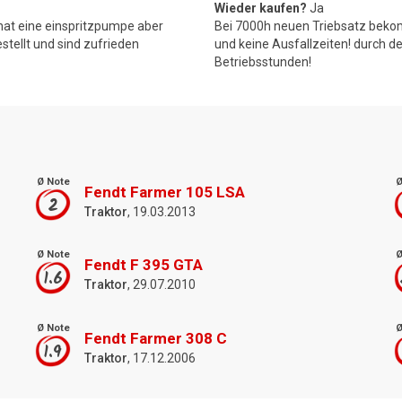
Wieder kaufen?
Ja
 hat eine einspritzpumpe aber
Bei 7000h neuen Triebsatz beko
stellt und sind zufrieden
und keine Ausfallzeiten! durch d
Betriebsstunden!
Ø Note
Ø
Fendt Farmer 105 LSA
2
Traktor
, 19.03.2013
Ø Note
Ø
Fendt F 395 GTA
1.6
Traktor
, 29.07.2010
Ø Note
Ø
Fendt Farmer 308 C
1.9
Traktor
, 17.12.2006