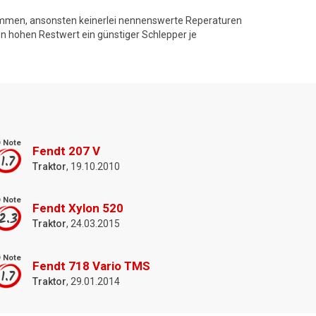
mmen, ansonsten keinerlei nennenswerte Reperaturen
en hohen Restwert ein günstiger Schlepper je
 Note
Fendt 207 V
1.7
Traktor
, 19.10.2010
 Note
Fendt Xylon 520
2.3
Traktor
, 24.03.2015
 Note
Fendt 718 Vario TMS
1.7
Traktor
, 29.01.2014