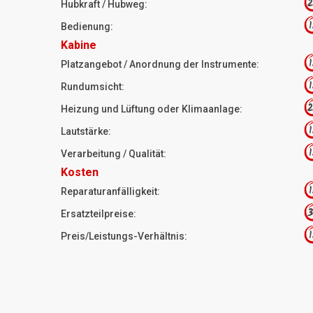
2
Hubkraft / Hubweg:
1
Bedienung:
Kabine
1
Platzangebot / Anordnung der Instrumente:
1
Rundumsicht:
2
Heizung und Lüftung oder Klimaanlage:
1
Lautstärke:
1
Verarbeitung / Qualität:
Kosten
1
Reparaturanfälligkeit:
3
Ersatzteilpreise:
1
Preis/Leistungs-Verhältnis: