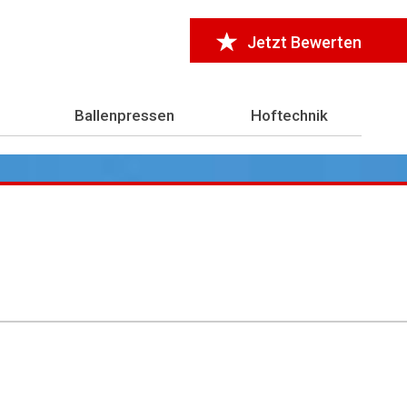
Jetzt Bewerten
Ballenpressen
Hoftechnik
r 7.000 Testberichte
aus der Landwirtschaft