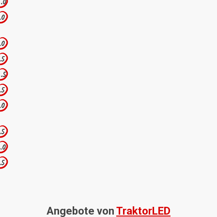
.0
.0
.0
.5
.5
.5
.0
.5
.0
.5
Angebote von
TraktorLED