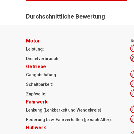
Durchschnittliche Bewertung
Motor
N
1
Leistung:
2
Dieselverbrauch:
Getriebe
1
Gangabstufung:
1
Schaltbarkeit:
1
Zapfwelle:
Fahrwerk
1
Lenkung (Lenkbarkeit und Wendekreis):
1
Federung bzw. Fahrverhalten (je nach Alter):
Hubwerk