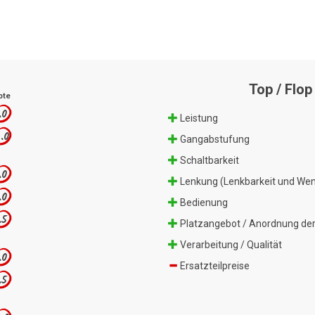
Top / Flop
ote
.0
Leistung
.0
Gangabstufung
Schaltbarkeit
.0
Lenkung (Lenkbarkeit und Wen
.0
Bedienung
.5
Platzangebot / Anordnung der
Verarbeitung / Qualität
.0
Ersatzteilpreise
.5