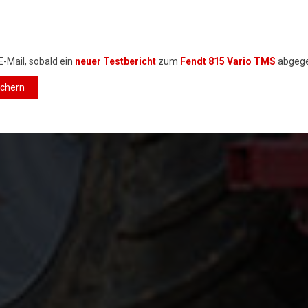
E-Mail, sobald ein
neuer Testbericht
zum
Fendt 815 Vario TMS
abgege
ichern