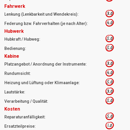
Fahrwerk
3.0
Lenkung (Lenkbarkeit und Wendekreis):
4.0
Federung bzw. Fahrverhalten (je nach Alter):
Hubwerk
5.0
Hubkraft / Hubweg:
5.0
Bedienung:
Kabine
3.0
Platzangebot / Anordnung der Instrumente:
4.0
Rundumsicht:
5.0
Heizung und Lüftung oder Klimaanlage:
3.0
Lautstärke:
5.0
Verarbeitung / Qualität:
Kosten
5.0
Reparaturanfälligkeit:
1.0
Ersatzteilpreise: