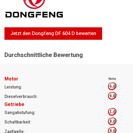
Motorsägen
Hoflader
Freischneider
Jetzt den Dongfeng DF 604 D bewerten
Jetzt Bewerten
Durchschnittliche Bewertung
Motor
Note
4.0
Leistung:
4.0
Dieselverbrauch:
Getriebe
5.0
Gangabstufung:
3.0
Schaltbarkeit:
3.0
Zapfwelle: