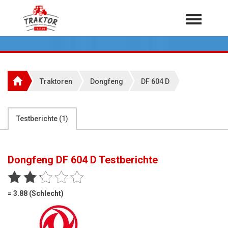
Home
Traktoren
Über 7.000 Testberichte
Traktoren
Dongfeng
DF 604 D
Mähdrescher
Feldhäcksler
aus der Landwirtschaft
Testberichte (
1
)
Rundballenpressen
Großpackenpressen
Dongfeng DF 604 D
Testberichte
Teleskoplader
Hoflader
= 3.88 (Schlecht)
Radlader
Rasentraktoren