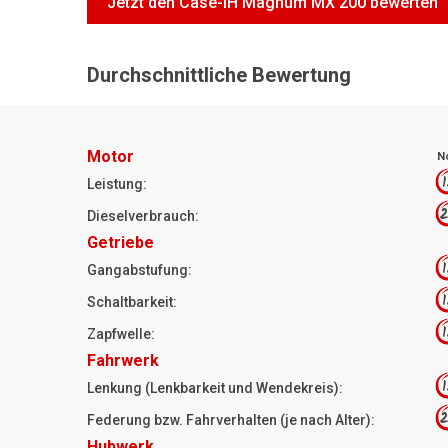
Jetzt den Case-IH Magnum MX 200 bewerten
Durchschnittliche Bewertung
Motor
N
1
Leistung:
2
Dieselverbrauch:
Getriebe
1
Gangabstufung:
1
Schaltbarkeit:
1
Zapfwelle:
Fahrwerk
1
Lenkung (Lenkbarkeit und Wendekreis):
2
Federung bzw. Fahrverhalten (je nach Alter):
Hubwerk