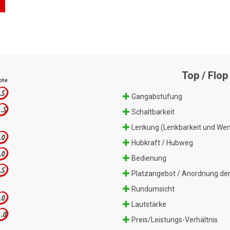
Top / Flop
ote
.5
Gangabstufung
.5
Schaltbarkeit
Lenkung (Lenkbarkeit und Wen
.0
Hubkraft / Hubweg
.0
Bedienung
.5
Platzangebot / Anordnung der
Rundumsicht
.0
Lautstärke
.0
Preis/Leistungs-Verhältnis