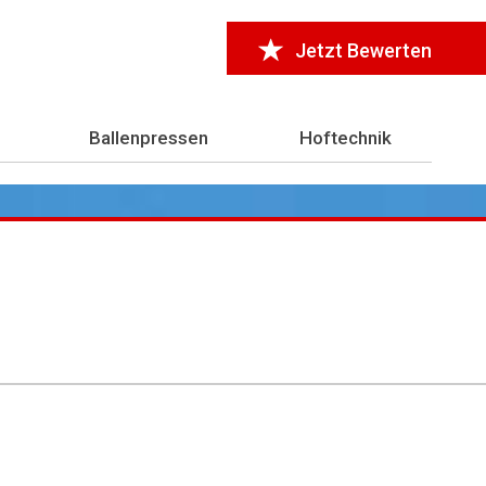
Jetzt Bewerten
Ballenpressen
Hoftechnik
r 7.000 Testberichte
aus der Landwirtschaft