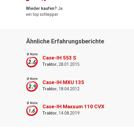
Wieder kaufen?
Ja
ein top schlepper
Ähnliche Erfahrungsberichte
Ø Note
Case-IH 553 S
2.6
Traktor
, 28.01.2015
Ø Note
Case-IH MXU 135
2.9
Traktor
, 18.04.2012
Ø Note
Case-IH Maxxum 110 CVX
1.6
Traktor
, 14.08.2019