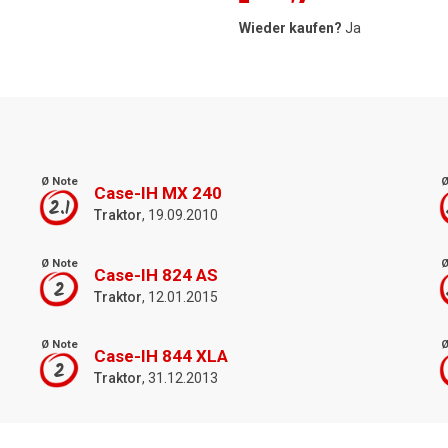
Wieder kaufen?
Ja
Ø Note
Ø
Case-IH MX 240
2.1
Traktor
, 19.09.2010
Ø Note
Ø
Case-IH 824 AS
2
Traktor
, 12.01.2015
Ø Note
Ø
Case-IH 844 XLA
2
Traktor
, 31.12.2013