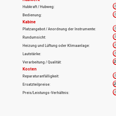
1
Hubkraft / Hubweg:
1
Bedienung:
Kabine
1
Platzangebot / Anordnung der Instrumente:
1
Rundumsicht:
1
Heizung und Lüftung oder Klimaanlage:
1
Lautstärke:
2
Verarbeitung / Qualität:
Kosten
1
Reparaturanfälligkeit:
2
Ersatzteilpreise:
1
Preis/Leistungs-Verhältnis: