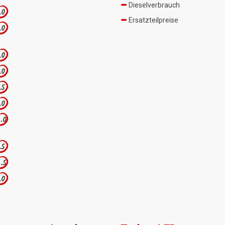
Dieselverbrauch
.0
Ersatzteilpreise
.0
.0
.0
.5
.0
.0
.5
.5
.0