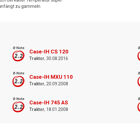
auch bei kalter Temperatur super
n anfängt zu gammeln.
Ø Note
Ø
Case-IH CS 120
2.2
Traktor
, 30.08.2016
Ø Note
Ø
Case-IH MXU 110
2.2
Traktor
, 20.09.2008
Ø Note
Ø
Case-IH 745 AS
2.2
Traktor
, 18.01.2008