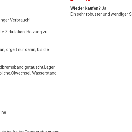
Wieder kaufen?
Ja
Ein sehr robuster und wendiger S
inger Verbrauch!
te Zirkulation, Heizung zu
, orgelt nur dahin, bis die
andbremsband getauscht,Lager
übliche,Ölwechsel, Wasserstand
hine