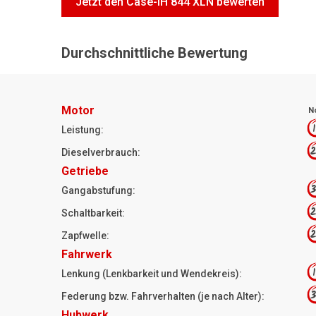
Jetzt den Case-IH 844 XLN bewerten
Durchschnittliche Bewertung
Motor
N
1
Leistung:
2
Dieselverbrauch:
Getriebe
3
Gangabstufung:
2
Schaltbarkeit:
2
Zapfwelle:
Fahrwerk
1
Lenkung (Lenkbarkeit und Wendekreis):
3
Federung bzw. Fahrverhalten (je nach Alter):
Hubwerk