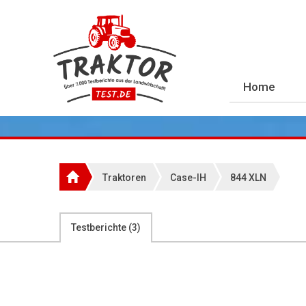
Home
Traktoren
Case-IH
844 XLN
Testberichte (
3
)