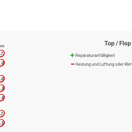
Top / Flop
ote
.7
Reparaturanfälligkeit
.0
Heizung und Lüftung oder Kli
.0
.3
.0
.7
.3