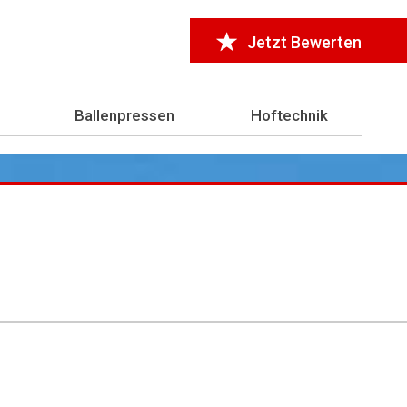
Jetzt Bewerten
Ballenpressen
Hoftechnik
r 7.000 Testberichte
aus der Landwirtschaft