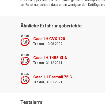
Der Schlepper hat uns nie im stich gelassen und springt 
an. Es ist nur schade dass er ein wenig an den Kotflügel
Ähnliche Erfahrungsberichte
Ø Note
Case-IH CVX 120
1.8
Traktor
, 13.08.2007
Ø Note
Case-IH 1455 XLA
2.3
Traktor
, 31.12.2011
Ø Note
Case-IH Farmall 75 C
1.4
Traktor
, 31.01.2021
Testalarm