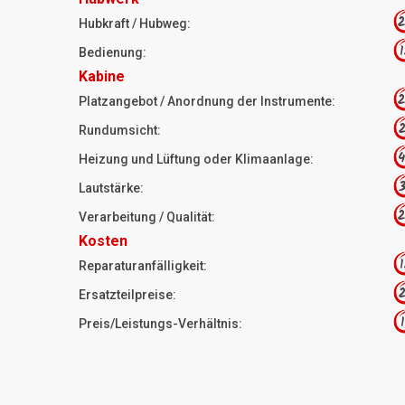
2
Hubkraft / Hubweg:
1
Bedienung:
Kabine
2
Platzangebot / Anordnung der Instrumente:
2
Rundumsicht:
4
Heizung und Lüftung oder Klimaanlage:
3
Lautstärke:
2
Verarbeitung / Qualität:
Kosten
1
Reparaturanfälligkeit:
2
Ersatzteilpreise:
1
Preis/Leistungs-Verhältnis: