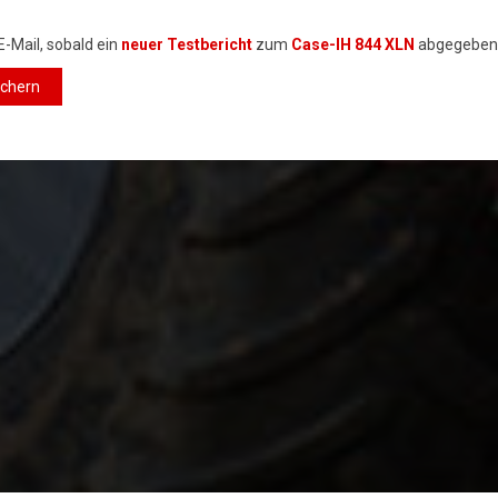
E-Mail, sobald ein
neuer Testbericht
zum
Case-IH 844 XLN
abgegeben
ichern