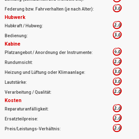
3.0
Federung bzw. Fahrverhalten (je nach Alter):
Hubwerk
2.0
Hubkraft / Hubweg:
3.0
Bedienung:
Kabine
4.0
Platzangebot / Anordnung der Instrumente:
2.0
Rundumsicht:
3.0
Heizung und Lüftung oder Klimaanlage:
3.0
Lautstärke:
2.0
Verarbeitung / Qualität:
Kosten
2.0
Reparaturanfälligkeit:
2.0
Ersatzteilpreise:
2.0
Preis/Leistungs-Verhältnis: